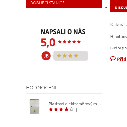
DOBÍJECÍ STANICE
DISKU
Kalená 
Hmotnos
Buďte prv
Přid
HODNOCENÍ
Plastový elektroměrový rozvaděč ER 212 NVP7P 40A QM (3f 1/2 S) 1bod. (O3/4)
|