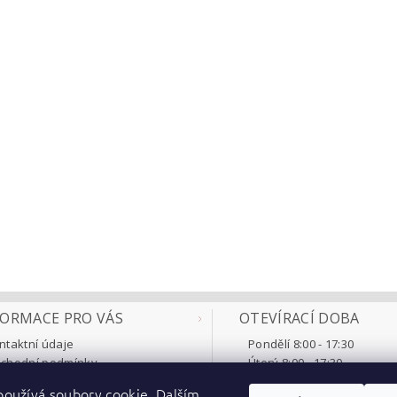
FORMACE PRO VÁS
OTEVÍRACÍ DOBA
ntaktní údaje
Pondělí 8:00 - 17:30
chodní podmínky
Úterý 8:00 - 17:30
klamace a vrácení
Středa 8:00 - 17:30
oužívá soubory cookie. Dalším