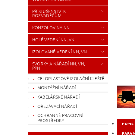
PŘÍSLUŠENSTVÍ K
ROZVADĚČŮM
KONZOLOVINA NN
HOLÉ VEDENÍ NN, VN
IZOLOVANÉ VEDENÍ NN, VN
SVORKY A NÁŘADÍ NN, VN,
PPN
CELOPLASTOVÉ IZOLAČNÍ KLEŠTĚ
MONTÁŽNÍ NÁŘADÍ
KABELÁŘSKÉ NÁŘADÍ
OŘEZÁVACÍ NÁŘADÍ
OCHRANNÉ PRACOVNÍ
PROSTŘEDKY
POPIS
PARA