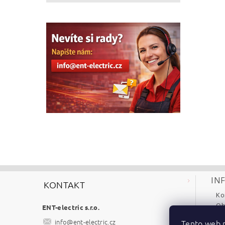
IN
KONTAKT
Ko
Ob
ENT-electric s.r.o.
Re
info
@
ent-electric.cz
Tento web p