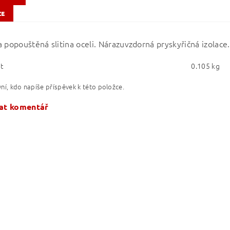
ZE
a popouštěná slitina oceli. Nárazuvzdorná pryskyřičná izolace.
t
0.105 kg
ní, kdo napíše příspěvek k této položce.
at komentář