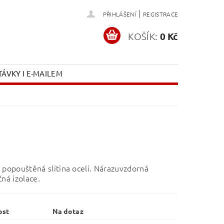
|
PŘIHLÁŠENÍ
REGISTRACE
KOŠÍK:
0 Kč
ÁVKY I E-MAILEM
 popouštěná slitina oceli. Nárazuvzdorná
čná izolace.
ost
Na dotaz