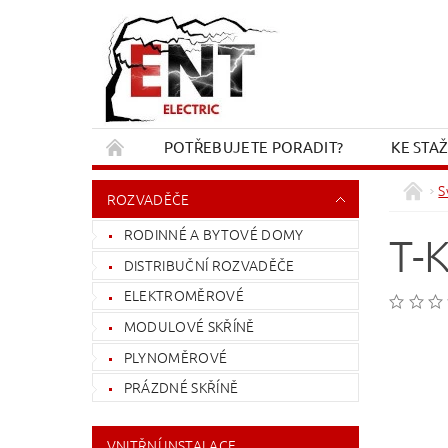
POTŘEBUJETE PORADIT?
KE STA
REKLAMACE A VRÁCENÍ
KONTAKT
S
ROZVADĚČE
RODINNÉ A BYTOVÉ DOMY
T-
DISTRIBUČNÍ ROZVADĚČE
ELEKTROMĚROVÉ
MODULOVÉ SKŘÍNĚ
PLYNOMĚROVÉ
PRÁZDNÉ SKŘÍNĚ
VNITŘNÍ INSTALACE