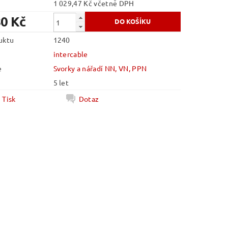
1 029,47 Kč včetně DPH
80 Kč
uktu
1240
intercable
e
Svorky a nářadí NN, VN, PPN
5 let
Tisk
Dotaz