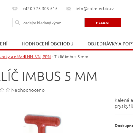
+420 775 303 515
info@ent-electric.cz
ŽENÍ
HODNOCENÍ OBCHODU
OBJEDNÁVKY A POPT
OBCHODNÍ PODMÍNKY
MOJE OBJEDNÁVKA
vorky a nářadí NN, VN, PPN
T-klíč imbus 5 mm
KLÍČ IMBUS 5 MM
Neohodnoceno
Kalená a
pryskyři
Dostupn