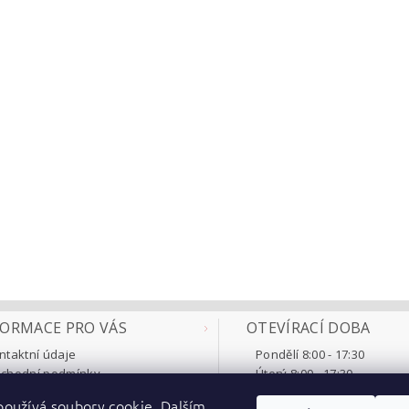
FORMACE PRO VÁS
OTEVÍRACÍ DOBA
ntaktní údaje
Pondělí 8:00 - 17:30
chodní podmínky
Úterý 8:00 - 17:30
klamace a vrácení
Středa 8:00 - 17:30
oužívá soubory cookie. Dalším