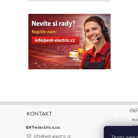
IN
KONTAKT
Ko
Ob
ENT-electric s.r.o.
Re
info
@
ent-electric.cz
Tento web p