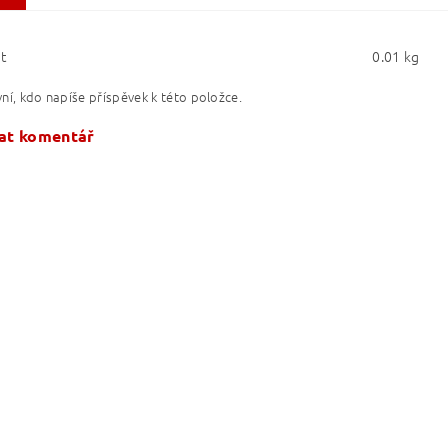
t
0.01 kg
ní, kdo napíše příspěvek k této položce.
at komentář