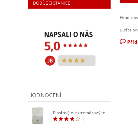
DOBÍJECÍ STANICE
Hmotnos
Buďte prv
Přid
HODNOCENÍ
Plastový elektroměrový rozvaděč ER 212 NVP7P 40A QM (3f 1/2 S) 1bod. (O3/4)
|