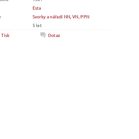
Esta
e
Svorky a nářadí NN, VN, PPN
5 let
Tisk
Dotaz