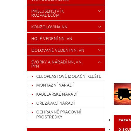
PŘÍSLUŠENSTVÍ K
ROZVADĚČŮM
KONZOLOVINA NN
HOLÉ VEDENÍ NN, VN
IZOLOVANÉ VEDENÍ NN, VN
SVORKY A NÁŘADÍ NN, VN,
PPN
CELOPLASTOVÉ IZOLAČNÍ KLEŠTĚ
MONTÁŽNÍ NÁŘADÍ
KABELÁŘSKÉ NÁŘADÍ
OŘEZÁVACÍ NÁŘADÍ
OCHRANNÉ PRACOVNÍ
PROSTŘEDKY
PARA
DISKU