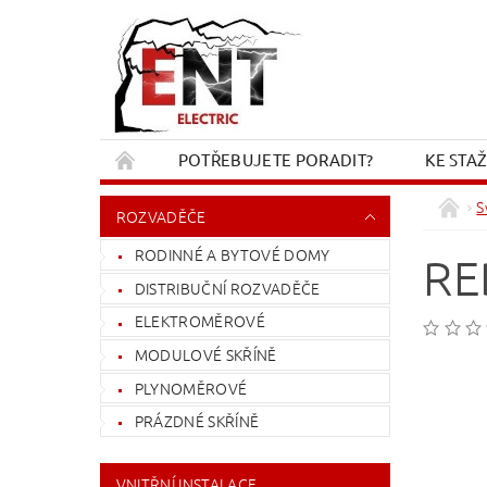
POTŘEBUJETE PORADIT?
KE STA
REKLAMACE A VRÁCENÍ
KONTAKT
S
ROZVADĚČE
RODINNÉ A BYTOVÉ DOMY
RE
DISTRIBUČNÍ ROZVADĚČE
ELEKTROMĚROVÉ
MODULOVÉ SKŘÍNĚ
PLYNOMĚROVÉ
PRÁZDNÉ SKŘÍNĚ
VNITŘNÍ INSTALACE