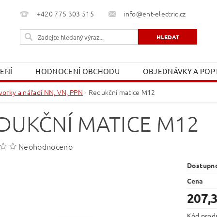
+420 775 303 515
info@ent-electric.cz
ŽENÍ
HODNOCENÍ OBCHODU
OBJEDNÁVKY A POPT
OBCHODNÍ PODMÍNKY
MOJE OBJEDNÁVKA
vorky a nářadí NN, VN, PPN
Redukční matice M12
DUKČNÍ MATICE M12
Neohodnoceno
Dostupn
Cena
207,
Kód prod