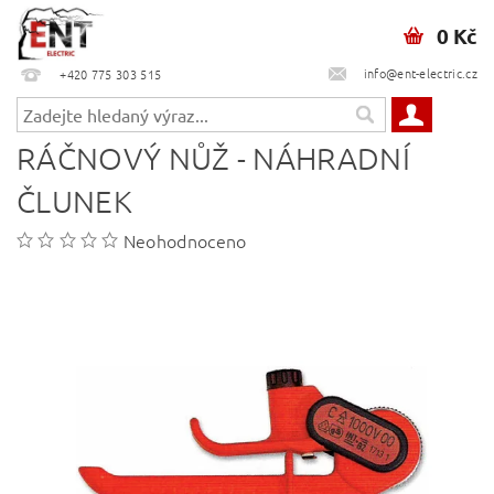
0 Kč
info@ent-electric.cz
+420 775 303 515
RÁČNOVÝ NŮŽ - NÁHRADNÍ
ČLUNEK
Neohodnoceno