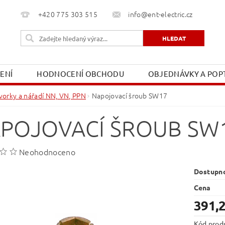
+420 775 303 515
info@ent-electric.cz
ŽENÍ
HODNOCENÍ OBCHODU
OBJEDNÁVKY A POPT
OBCHODNÍ PODMÍNKY
MOJE OBJEDNÁVKA
vorky a nářadí NN, VN, PPN
Napojovací šroub SW17
POJOVACÍ ŠROUB SW
Neohodnoceno
Dostupn
Cena
391,
Kód prod