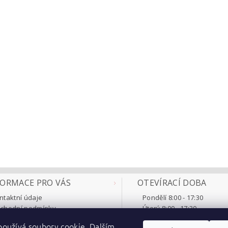
FORMACE PRO VÁS
OTEVÍRACÍ DOBA
ntaktní údaje
Pondělí 8:00 - 17:30
chodní podmínky
Úterý 8:00 - 17:30
klamace a vrácení
Středa 8:00 - 17:30
oužívá soubory cookie. Dalším