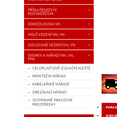
PŘÍSLUŠENSTVÍ K
ROZVADĚČŮM
KONZOLOVINA NN
HOLÉ VEDENÍ NN, VN
IZOLOVANÉ VEDENÍ NN, VN
SVORKY A NÁŘADÍ NN, VN,
PPN
CELOPLASTOVÉ IZOLAČNÍ KLEŠTĚ
MONTÁŽNÍ NÁŘADÍ
KABELÁŘSKÉ NÁŘADÍ
OŘEZÁVACÍ NÁŘADÍ
OCHRANNÉ PRACOVNÍ
PROSTŘEDKY
PARA
DISKU