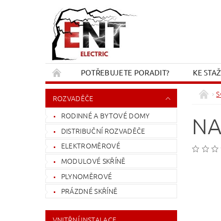
POTŘEBUJETE PORADIT?
KE STA
REKLAMACE A VRÁCENÍ
KONTAKT
S
ROZVADĚČE
RODINNÉ A BYTOVÉ DOMY
NA
DISTRIBUČNÍ ROZVADĚČE
ELEKTROMĚROVÉ
MODULOVÉ SKŘÍNĚ
PLYNOMĚROVÉ
PRÁZDNÉ SKŘÍNĚ
VNITŘNÍ INSTALACE