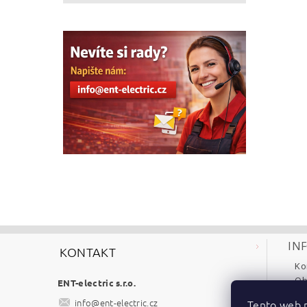
IN
KONTAKT
Ko
Ob
ENT-electric s.r.o.
Re
info
@
ent-electric.cz
Tento web p