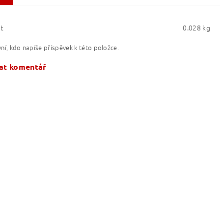
t
0.028 kg
ní, kdo napíše příspěvek k této položce.
at komentář