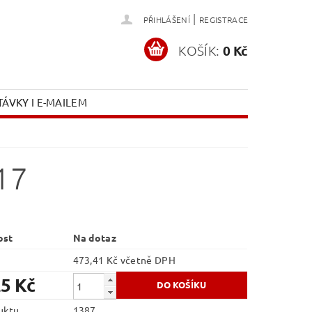
|
PŘIHLÁŠENÍ
REGISTRACE
KOŠÍK:
0 Kč
ÁVKY I E-MAILEM
17
ost
Na dotaz
473,41 Kč včetně DPH
25 Kč
uktu
1387