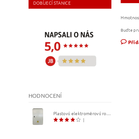
DOBÍJECÍ STANICE
Hmotnos
Buďte prv
Přid
HODNOCENÍ
Plastový elektroměrový rozvaděč ER 212 NVP7P 40A QM (3f 1/2 S) 1bod. (O3/4)
|