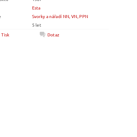
Esta
e
Svorky a nářadí NN, VN, PPN
5 let
Tisk
Dotaz