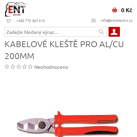
0 Kč
info@ent-electric.cz
+420 775 303 515
KABELOVÉ KLEŠTĚ PRO AL/CU
200MM
Neohodnoceno