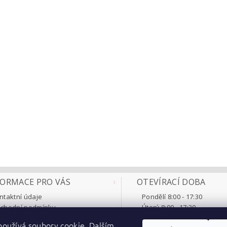
FORMACE PRO VÁS
OTEVÍRACÍ DOBA
ntaktní údaje
Pondělí 8:00 - 17:30
chodní podmínky
Úterý 8:00 - 17:30
klamace a vrácení
Středa 8:00 - 17:30
oužívá soubory cookie. Dalším