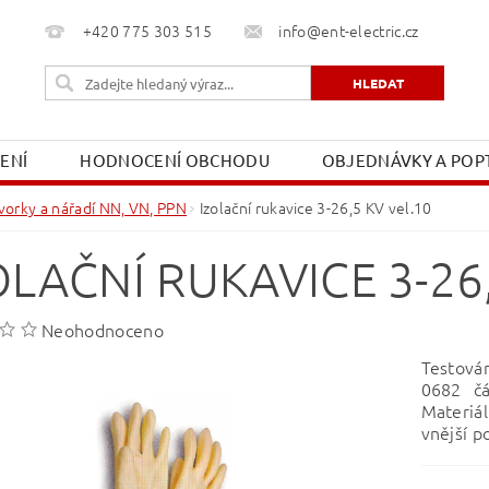
+420 775 303 515
info@ent-electric.cz
ŽENÍ
HODNOCENÍ OBCHODU
OBJEDNÁVKY A POPT
OBCHODNÍ PODMÍNKY
MOJE OBJEDNÁVKA
vorky a nářadí NN, VN, PPN
Izolační rukavice 3-26,5 KV vel.10
OLAČNÍ RUKAVICE 3-26
Neohodnoceno
Testová
0682 čá
Materiál
vnější p