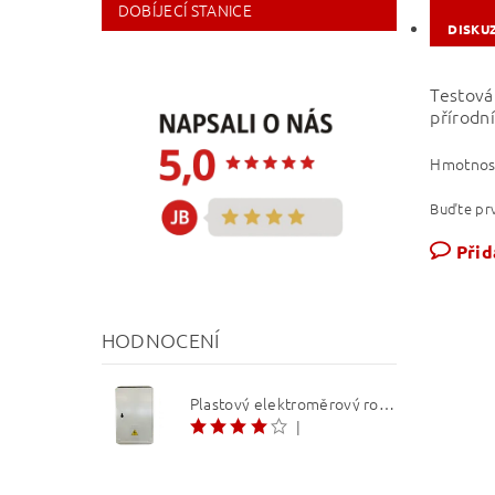
DOBÍJECÍ STANICE
DISKU
Testová
přírodní
Hmotnos
Buďte prv
Přid
HODNOCENÍ
Plastový elektroměrový rozvaděč ER 212 NVP7P 40A QM (3f 1/2 S) 1bod. (O3/4)
|