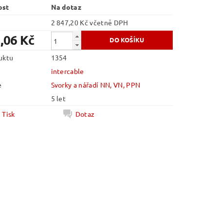
ost
Na dotaz
2 847,20 Kč včetně DPH
,06 Kč
uktu
1354
intercable
e
Svorky a nářadí NN, VN, PPN
5 let
Tisk
Dotaz