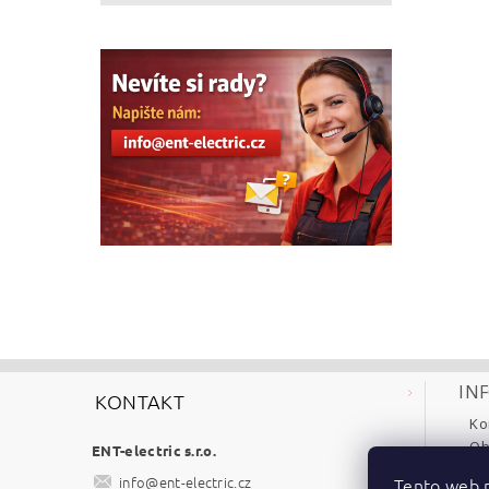
IN
KONTAKT
Ko
Ob
ENT-electric s.r.o.
Re
info
@
ent-electric.cz
Tento web p