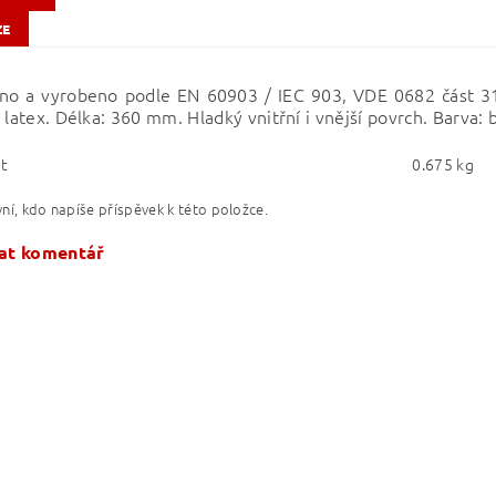
ZE
no a vyrobeno podle EN 60903 / IEC 903, VDE 0682 část 311
 latex. Délka: 360 mm. Hladký vnitřní i vnější povrch. Barva: 
t
0.675 kg
ní, kdo napíše příspěvek k této položce.
at komentář