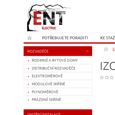
POTŘEBUJETE PORADIT?
KE STA
REKLAMACE A VRÁCENÍ
KONTAKT
S
ROZVADĚČE
RODINNÉ A BYTOVÉ DOMY
IZ
DISTRIBUČNÍ ROZVADĚČE
ELEKTROMĚROVÉ
MODULOVÉ SKŘÍNĚ
PLYNOMĚROVÉ
PRÁZDNÉ SKŘÍNĚ
VNITŘNÍ INSTALACE