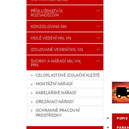
PŘÍSLUŠENSTVÍ K
ROZVADĚČŮM
KONZOLOVINA NN
HOLÉ VEDENÍ NN, VN
IZOLOVANÉ VEDENÍ NN, VN
SVORKY A NÁŘADÍ NN, VN,
PPN
CELOPLASTOVÉ IZOLAČNÍ KLEŠTĚ
MONTÁŽNÍ NÁŘADÍ
KABELÁŘSKÉ NÁŘADÍ
OŘEZÁVACÍ NÁŘADÍ
OCHRANNÉ PRACOVNÍ
PROSTŘEDKY
POPIS
PARA