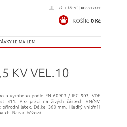
|
PŘIHLÁŠENÍ
REGISTRACE
KOŠÍK:
0 Kč
ÁVKY I E-MAILEM
,5 KV VEL.10
no a vyrobeno podle EN 60903 / IEC 903, VDE
st 311. Pro práci na živých částech VN/NV.
: přírodní latex. Délka: 360 mm. Hladký vnitřní i
ovrch. Barva: béžová.