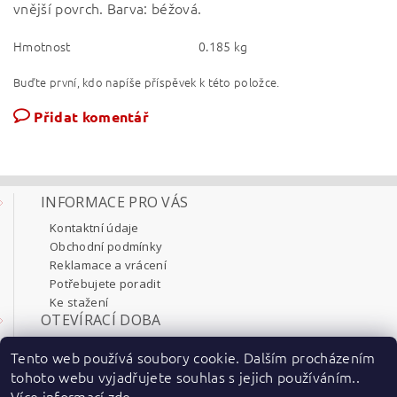
vnější povrch. Barva: béžová.
Hmotnost
0.185 kg
Buďte první, kdo napíše příspěvek k této položce.
Přidat komentář
INFORMACE PRO VÁS
Kontaktní údaje
Obchodní podmínky
Reklamace a vrácení
Potřebujete poradit
Ke stažení
OTEVÍRACÍ DOBA
Pondělí 8:00 - 17:30
Tento web používá soubory cookie. Dalším procházením
Úterý 8:00 - 17:30
tohoto webu vyjadřujete souhlas s jejich používáním..
Středa 8:00 - 17:30
Více informací
zde
.