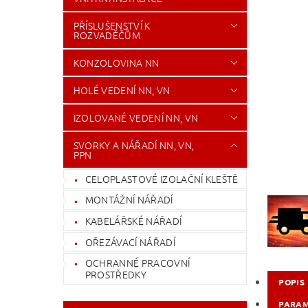
PŘÍSLUŠENSTVÍ K
ROZVADĚČŮM
KONZOLOVINA NN
HOLÉ VEDENÍ NN, VN
IZOLOVANÉ VEDENÍ NN, VN
SVORKY A NÁŘADÍ NN, VN,
PPN
CELOPLASTOVÉ IZOLAČNÍ KLEŠTĚ
MONTÁŽNÍ NÁŘADÍ
KABELÁŘSKÉ NÁŘADÍ
OŘEZÁVACÍ NÁŘADÍ
OCHRANNÉ PRACOVNÍ
PROSTŘEDKY
POPIS
PARA