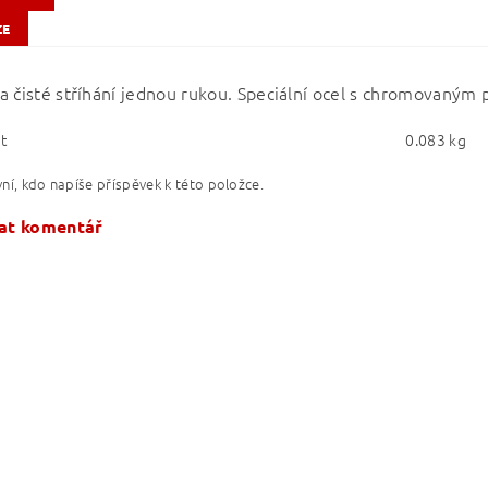
ZE
a čisté stříhání jednou rukou. Speciální ocel s chromovaným
t
0.083 kg
ní, kdo napíše příspěvek k této položce.
at komentář