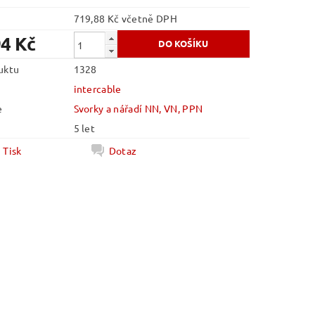
719,88 Kč včetně DPH
94 Kč
uktu
1328
intercable
e
Svorky a nářadí NN, VN, PPN
5 let
Tisk
Dotaz