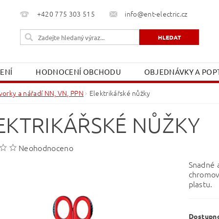
+420 775 303 515
info@ent-electric.cz
ŽENÍ
HODNOCENÍ OBCHODU
OBJEDNÁVKY A POPT
OBCHODNÍ PODMÍNKY
MOJE OBJEDNÁVKA
vorky a nářadí NN, VN, PPN
Elektrikářské nůžky
EKTRIKÁŘSKÉ NŮŽKY
Neohodnoceno
Snadné a
chromov
plastu.
Dostupn