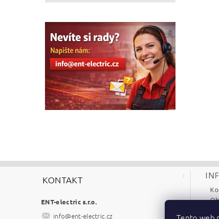
IN
KONTAKT
Ko
Ob
ENT-electric s.r.o.
Re
info
@
ent-electric.cz
Tento web p