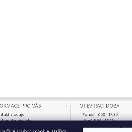
FORMACE PRO VÁS
OTEVÍRACÍ DOBA
ntaktní údaje
Pondělí 8:00 - 17:30
chodní podmínky
Úterý 8:00 - 17:30
klamace a vrácení
Středa 8:00 - 17:30
oužívá soubory cookie. Dalším