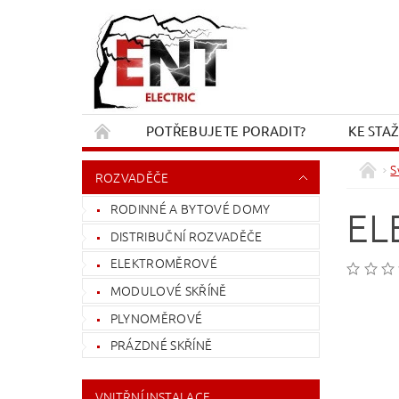
POTŘEBUJETE PORADIT?
KE STA
REKLAMACE A VRÁCENÍ
KONTAKT
S
ROZVADĚČE
RODINNÉ A BYTOVÉ DOMY
EL
DISTRIBUČNÍ ROZVADĚČE
ELEKTROMĚROVÉ
MODULOVÉ SKŘÍNĚ
PLYNOMĚROVÉ
PRÁZDNÉ SKŘÍNĚ
VNITŘNÍ INSTALACE