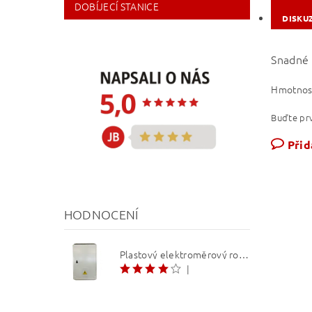
DOBÍJECÍ STANICE
DISKU
Snadné 
Hmotnos
Buďte prv
Přid
HODNOCENÍ
Plastový elektroměrový rozvaděč ER 212 NVP7P 40A QM (3f 1/2 S) 1bod. (O3/4)
|