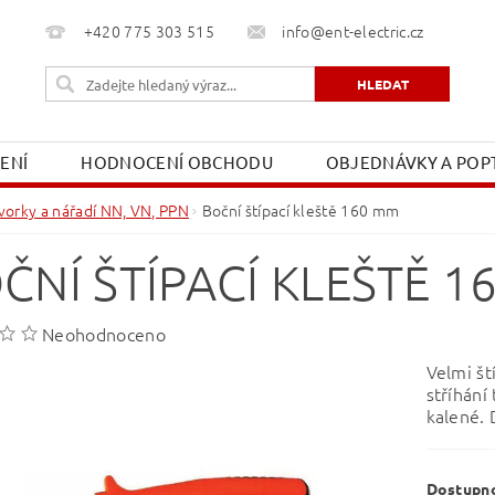
+420 775 303 515
info@ent-electric.cz
ŽENÍ
HODNOCENÍ OBCHODU
OBJEDNÁVKY A POPT
OBCHODNÍ PODMÍNKY
MOJE OBJEDNÁVKA
vorky a nářadí NN, VN, PPN
Boční štípací kleště 160 mm
ČNÍ ŠTÍPACÍ KLEŠTĚ 1
Neohodnoceno
Velmi št
stříhání
kalené. 
Dostupn