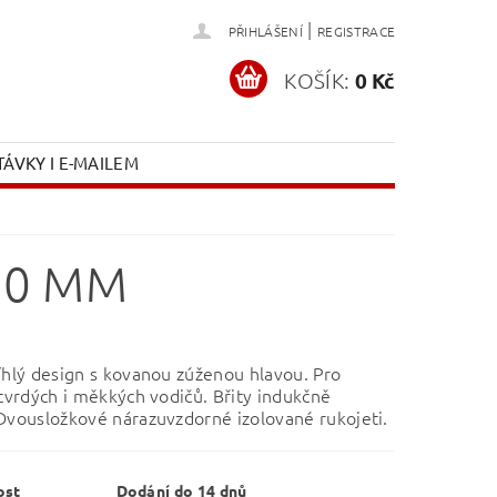
|
PŘIHLÁŠENÍ
REGISTRACE
KOŠÍK:
0 Kč
ÁVKY I E-MAILEM
60 MM
íhlý design s kovanou zúženou hlavou. Pro
 tvrdých i měkkých vodičů. Břity indukčně
Dvousložkové nárazuvzdorné izolované rukojeti.
ost
Dodání do 14 dnů