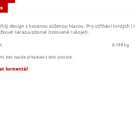
ZE
tíhlý design s kovanou zúženou hlavou. Pro stříhání tvrdých i
žkové nárazuvzdorné izolované rukojeti.
t
0.199 kg
ní, kdo napíše příspěvek k této položce.
at komentář