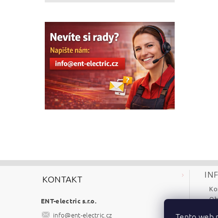
IN
KONTAKT
Ko
Ob
ENT-electric s.r.o.
Re
info
@
ent-electric.cz
Tento web p