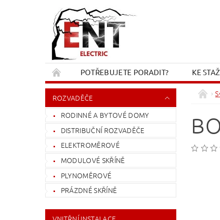
POTŘEBUJETE PORADIT?
KE STA
REKLAMACE A VRÁCENÍ
KONTAKT
S
ROZVADĚČE
RODINNÉ A BYTOVÉ DOMY
BO
DISTRIBUČNÍ ROZVADĚČE
ELEKTROMĚROVÉ
MODULOVÉ SKŘÍNĚ
PLYNOMĚROVÉ
PRÁZDNÉ SKŘÍNĚ
VNITŘNÍ INSTALACE