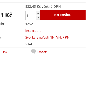
822,45 Kč včetně DPH
71 Kč
uktu
1252
intercable
e
Svorky a nářadí NN, VN, PPN
5 let
Tisk
Dotaz