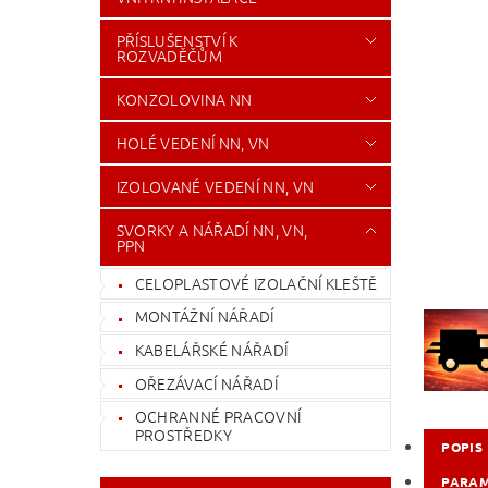
PŘÍSLUŠENSTVÍ K
ROZVADĚČŮM
KONZOLOVINA NN
HOLÉ VEDENÍ NN, VN
IZOLOVANÉ VEDENÍ NN, VN
SVORKY A NÁŘADÍ NN, VN,
PPN
CELOPLASTOVÉ IZOLAČNÍ KLEŠTĚ
MONTÁŽNÍ NÁŘADÍ
KABELÁŘSKÉ NÁŘADÍ
OŘEZÁVACÍ NÁŘADÍ
OCHRANNÉ PRACOVNÍ
PROSTŘEDKY
POPIS
PARA