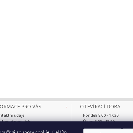
FORMACE PRO VÁS
OTEVÍRACÍ DOBA
ntaktní údaje
Pondělí 8:00 - 17:30
chodní podmínky
Úterý 8:00 - 17:30
klamace a vrácení
Středa 8:00 - 17:30
oužívá soubory cookie. Dalším