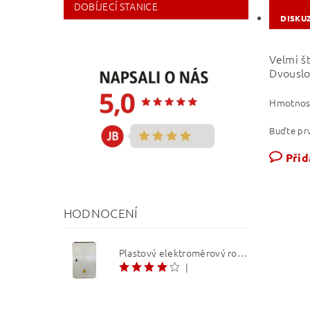
DOBÍJECÍ STANICE
DISKU
Velmi š
Dvouslo
Hmotnos
Buďte prv
Přid
HODNOCENÍ
Plastový elektroměrový rozvaděč ER 212 NVP7P 40A QM (3f 1/2 S) 1bod. (O3/4)
|