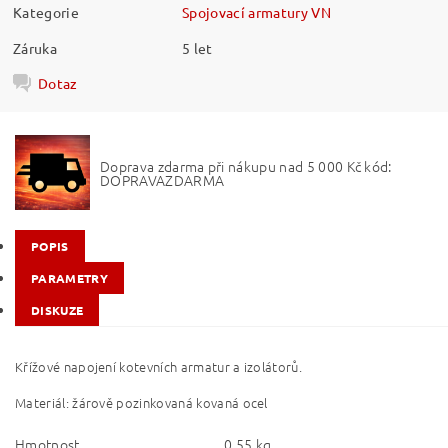
Kategorie
Spojovací armatury VN
Záruka
5 let
Dotaz
Doprava zdarma při nákupu nad 5 000 Kč kód:
DOPRAVAZDARMA
POPIS
PARAMETRY
DISKUZE
Křížové napojení kotevních armatur a izolátorů.
Materiál: žárově pozinkovaná kovaná ocel
Hmotnost
0.55 kg