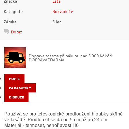
Značka
Esta
Kategorie
Rozvaděče
Záruka
5 let
Dotaz
Doprava zdarma při nákupu nad 5 000 Kč kód:
DOPRAVAZDARMA
POPIS
PARAMETRY
DISKUZE
Používá se pro teleskopické prodloužení hloubky skříně
ve fasádě. Prodloužit se dá od 5 cm až po 24 cm.
Materiál - termoset, nehořlavost H0