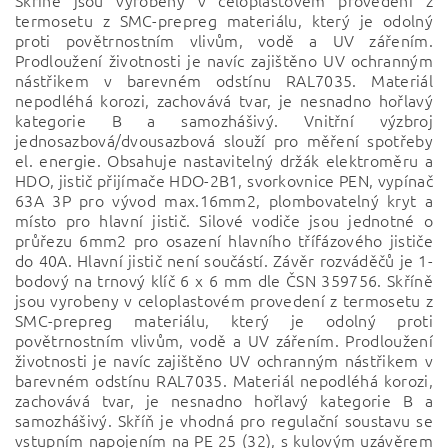
Skříně jsou vyrobeny v celoplastovém provedení z
termosetu z SMC-prepreg materiálu, který je odolný
proti povětrnostním vlivům, vodě a UV zářením.
Prodloužení životnosti je navíc zajištěno UV ochranným
nástřikem v barevném odstínu RAL7035. Materiál
nepodléhá korozi, zachovává tvar, je nesnadno hořlavý
kategorie B a samozhášivý. Vnitřní výzbroj
jednosazbová/dvousazbová slouží pro měření spotřeby
el. energie. Obsahuje nastavitelný držák elektroměru a
HDO, jistič přijímače HDO-2B1, svorkovnice PEN, vypínač
63A 3P pro vývod max.16mm2, plombovatelný kryt a
místo pro hlavní jistič. Silové vodiče jsou jednotné o
průřezu 6mm2 pro osazení hlavního třífázového jističe
do 40A. Hlavní jistič není součástí. Závěr rozváděčů je 1-
bodový na trnový klíč 6 x 6 mm dle ČSN 359756. Skříně
jsou vyrobeny v celoplastovém provedení z termosetu z
SMC-prepreg materiálu, který je odolný proti
povětrnostním vlivům, vodě a UV zářením. Prodloužení
životnosti je navíc zajištěno UV ochranným nástřikem v
barevném odstínu RAL7035. Materiál nepodléhá korozi,
zachovává tvar, je nesnadno hořlavý kategorie B a
samozhášivý. Skříň je vhodná pro regulační soustavu se
vstupním napojením na PE 25 (32), s kulovým uzávěrem