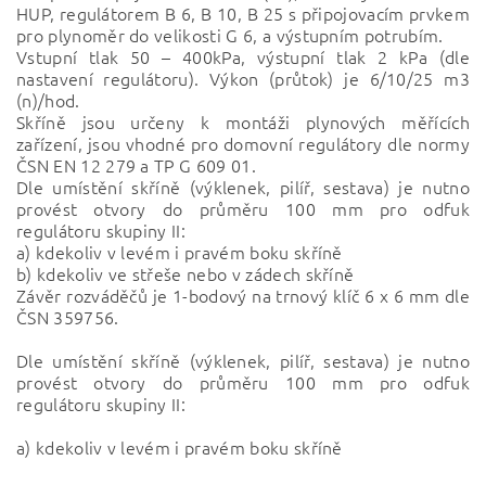
HUP, regulátorem B 6, B 10, B 25 s připojovacím prvkem
pro plynoměr do velikosti G 6, a výstupním potrubím.
Vstupní tlak 50 – 400kPa, výstupní tlak 2 kPa (dle
nastavení regulátoru). Výkon (průtok) je 6/10/25 m3
(n)/hod.
Skříně jsou určeny k montáži plynových měřících
zařízení, jsou vhodné pro domovní regulátory dle normy
ČSN EN 12 279 a TP G 609 01.
Dle umístění skříně (výklenek, pilíř, sestava) je nutno
provést otvory do průměru 100 mm pro odfuk
regulátoru skupiny II:
a) kdekoliv v levém i pravém boku skříně
b) kdekoliv ve střeše nebo v zádech skříně
Závěr rozváděčů je 1-bodový na trnový klíč 6 x 6 mm dle
ČSN 359756.
Dle umístění skříně (výklenek, pilíř, sestava) je nutno
provést otvory do průměru 100 mm pro odfuk
regulátoru skupiny II:
a) kdekoliv v levém i pravém boku skříně