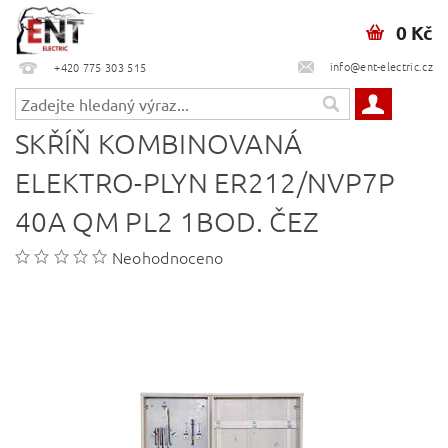
0 Kč
info@ent-electric.cz
+420 775 303 515
SKŘÍŇ KOMBINOVANÁ
ELEKTRO-PLYN ER212/NVP7P
40A QM PL2 1BOD. ČEZ
Neohodnoceno