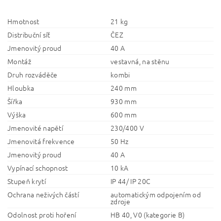
Hmotnost
21 kg
Distribuční síť
ČEZ
Jmenovitý proud
40 A
Montáž
vestavná, na stěnu
Druh rozváděče
kombi
Hloubka
240 mm
Šířka
930 mm
Výška
600 mm
Jmenovité napětí
230/400 V
Jmenovitá frekvence
50 Hz
Jmenovitý proud
40 A
Vypínací schopnost
10 kA
Stupeň krytí
IP 44/ IP 20C
Ochrana neživých částí
automatickým odpojením od
zdroje
Odolnost proti hoření
HB 40, V0 (kategorie B)