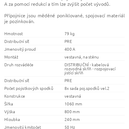
A za pomocí redukcí a tím lze zvýšit počet vývodů.
Přípojnice jsou měděné poniklované, spojovací materiál
je pozinkován.
Hmotnost
79 kg
Distribuční síť
PRE
Jmenovitý proud
400 A
Montáž
vestavná, na stěnu
Druh rozváděče
DISTRIBUČNÍ - kabelová
rozvodná skříň - rozpojovací
jistící skříň
Distribuční síť
PRE
Počet pojistkových spodků
8x sada poj.spodků vel.2
Konstrukce
vestavná
Šířka
1060 mm
Výška
800 mm
Hloubka
240 mm
Jmenovitý kmitočet
50 Hz