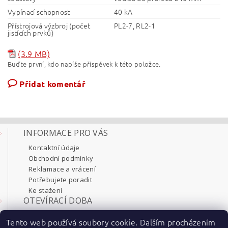
Vypínací schopnost
40 kA
Přístrojová výzbroj (počet
PL2-7, RL2-1
jistících prvků)
(3.9 MB)
Buďte první, kdo napíše příspěvek k této položce.
Přidat komentář
INFORMACE PRO VÁS
Kontaktní údaje
Obchodní podmínky
Reklamace a vrácení
Potřebujete poradit
Ke stažení
OTEVÍRACÍ DOBA
Pondělí 8:00 - 17:30
Tento web používá soubory cookie. Dalším procházením
Úterý 8:00 - 17:30