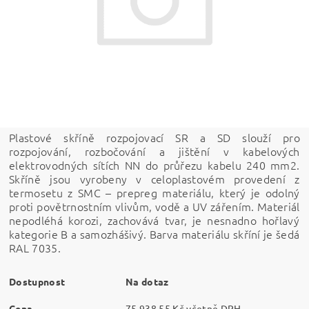
Plastové skříně rozpojovací SR a SD slouží pro
rozpojování, rozbočování a jištění v kabelových
elektrovodných sítích NN do průřezu kabelu 240 mm2.
Skříně jsou vyrobeny v celoplastovém provedení z
termosetu z SMC – prepreg materiálu, který je odolný
proti povětrnostním vlivům, vodě a UV zářením. Materiál
nepodléhá korozi, zachovává tvar, je nesnadno hořlavý
kategorie B a samozhášivý. Barva materiálu skříní je šedá
RAL 7035.
Dostupnost
Na dotaz
Cena
75 938,55 Kč včetně DPH