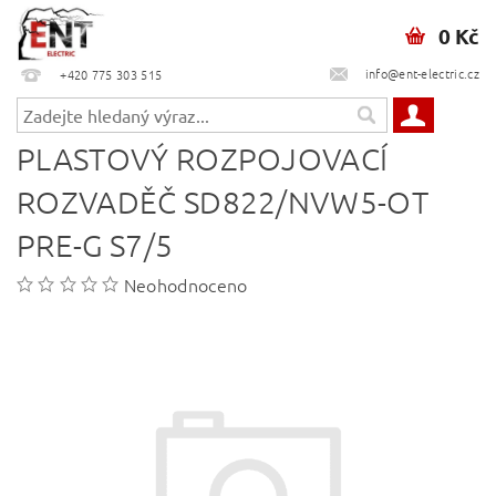
0 Kč
info@ent-electric.cz
+420 775 303 515
PLASTOVÝ ROZPOJOVACÍ
ROZVADĚČ SD822/NVW5-OT
PRE-G S7/5
Neohodnoceno