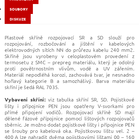
SOUBORY
DISKUZE
Plastové skříně rozpojovací SR a SD slouží pro
rozpojování, rozbočování a jištění v kabelových
elektrovodných sítích NN do průřezu kabelu 240 mm2.
Skříně jsou vyrobeny v celoplastovém provedení z
termosetu z SMC – prepreg materiálu, který je odolný
proti povětrnostním vlivům, vodě a UV zářením.
Materiál nepodléhá korozi, zachovává tvar, je nesnadno
hořlavý kategorie B a samozhášivý. Barva materiálu
skříní je šedá RAL 7035.
viz tabulka skříní SR, SD. Pojistkové
Vybavení skříní:
lišty i přípojnice PEN jsou opatřeny V-svorkami pro
přímé připojení vodičů. Rozpojovací skříně SD mají
dělené fázové přípojnice pomocí lištových rozpojovačů
sběrnic. Je možno dodat pojistkové lišty i přípojnice PEN
se šrouby pro kabelová oka. Pojistkovou lištu vel. 2 –
400 A lze nahradit dvěma pojistkovými lištami 00 – 160