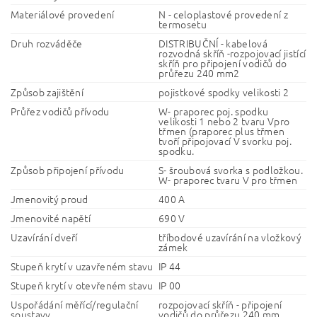
Materiálové provedení
N - celoplastové provedení z
termosetu
Druh rozváděče
DISTRIBUČNÍ - kabelová
rozvodná skříň -rozpojovací jistící
skříň pro připojení vodičů do
průřezu 240 mm2
Způsob zajištění
pojistkové spodky velikosti 2
Průřez vodičů přívodu
W- praporec poj. spodku
velikosti 1 nebo 2 tvaru Vpro
třmen (praporec plus třmen
tvoří připojovací V svorku poj.
spodku.
Způsob připojení přívodu
S- šroubová svorka s podložkou.
W- praporec tvaru V pro třmen
Jmenovitý proud
400 A
Jmenovité napětí
690 V
Uzavírání dveří
tříbodové uzavírání na vložkový
zámek
Stupeň krytí v uzavřeném stavu
IP 44
Stupeň krytí v otevřeném stavu
IP 00
Uspořádání měřící/regulační
rozpojovací skříň - připojení
soustavy
vodičů do průřezu 240 mm