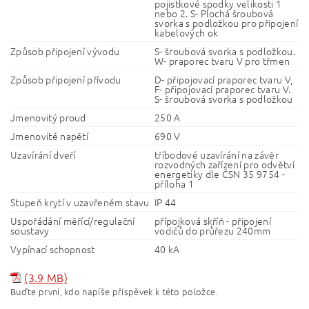
pojistkové spodky velikosti 1
nebo 2. S- Plochá šroubová
svorka s podložkou pro připojení
kabelových ok
Způsob připojení vývodu
S- šroubová svorka s podložkou.
W- praporec tvaru V pro třmen
Způsob připojení přívodu
D- připojovací praporec tvaru V,
F- připojovací praporec tvaru V.
S- šroubová svorka s podložkou
Jmenovitý proud
250 A
Jmenovité napětí
690 V
Uzavírání dveří
tříbodové uzavírání na závěr
rozvodných zařízení pro odvětví
energetiky dle ČSN 35 9754 -
příloha 1
Stupeň krytí v uzavřeném stavu
IP 44
Uspořádání měřící/regulační
přípojková skříň - připojení
soustavy
vodičů do průřezu 240mm
Vypínací schopnost
40 kA
(3.9 MB)
Buďte první, kdo napíše příspěvek k této položce.