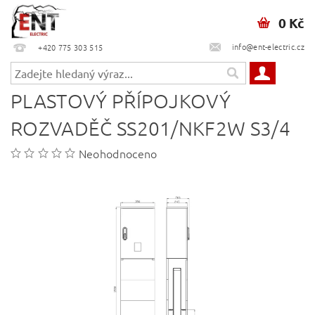
0 Kč
info@ent-electric.cz
+420 775 303 515
PLASTOVÝ PŘÍPOJKOVÝ
ROZVADĚČ SS201/NKF2W S3/4
Neohodnoceno