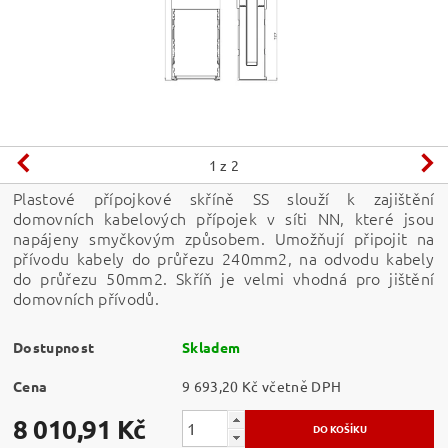
1
z 2
Plastové přípojkové skříně SS slouží k zajištění
domovních kabelových přípojek v síti NN, které jsou
napájeny smyčkovým způsobem. Umožňují připojit na
přívodu kabely do průřezu 240mm2, na odvodu kabely
do průřezu 50mm2. Skříň je velmi vhodná pro jištění
domovních přívodů.
Dostupnost
Skladem
Cena
9 693,20 Kč včetně DPH
8 010,91 Kč