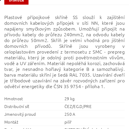
DISKUZE
Plastové přípojkové skříně SS slouží k zajištění
domovních kabelových přípojek v síti NN, které jsou
napájeny smyčkovým způsobem. Umožňují připojit na
přívodu kabely do průřezu 240mm2, na odvodu kabely
do průřezu 50mm2. Skříň je velmi vhodná pro jištění
domovních přívodů. Skříně jsou vyrobeny v
celoplastovém provedení z termosetu z SMC - prepreg
materiálu, který je odolný proti povětrnostním vlivům,
vodě a UV zářením. Materiál nepoléhá korozi, zachovává
tvar, je nesnadno hořlavý kategorie B a samozhašivý.
barva materiálu skříní je šedá RAL 7035. Uzavírání dveří
je tříbodové uzavírání na závěr rozvodných zařízení pro
odvětví energetiky dle ČSN 35 9754 - příloha 1.
Hmotnost
29 kg
Distribuční síť
ČEZ/EG.D/PRE
Jmenovitý proud
250 A
Montáž
pilíř