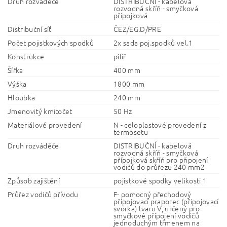
Druh rozváděče
DISTRIBUČNÍ - kabelová
rozvodná skříň - smyčková
přípojková
Distribuční síť
ČEZ/EG.D/PRE
Počet pojistkových spodků
2x sada poj.spodků vel.1
Konstrukce
pilíř
Šířka
400 mm
Výška
1800 mm
Hloubka
240 mm
Jmenovitý kmitočet
50 Hz
Materiálové provedení
N - celoplastové provedení z
termosetu
Druh rozváděče
DISTRIBUČNÍ - kabelová
rozvodná skříň - smyčková
přípojková skříň pro připojení
vodičů do průřezu 240 mm2
Způsob zajištění
pojistkové spodky velikosti 1
Průřez vodičů přívodu
F- pomocný přechodový
připojovací praporec (připojovací
svorka) tvaru V, určený pro
smyčkové připojení vodičů
jednoduchým třmenem na