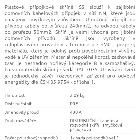
Plastové přípojkové skříně SS slouží k zajištění
domovních kabelových přípojek v síti NN, které jsou
napájeny smyčkovým způsobem. Umožňují připojit na
přívodu kabely do průřezu 240mm2, na odvodu kabely
do průřezu 50mm2. Skříň je velmi vhodná pro jištění
domovních přívodů. Skříně jsou vyrobeny v
celoplastovém provedení z termosetu z SMC - prepreg
materiálu, který je odolný proti povětrnostním vlivům,
vodě a UV zářením. Materiál nepoléhá korozi, zachovává
tvar, je nesnadno hořlavý kategorie B a samozhašivý.
barva materiálu skříní je šedá RAL 7035. Uzavírání dveří
je jednoduchý závěr rozvodných zařízení pro odvětví
energetiky dle ČSN 35 9754 - příloha 1.
Hmotnost
2.09 kg
Distribuční síť
PRE
Jmenovitý proud
400 A
Druh rozváděče
DISTRIBUČNÍ - kabelová
rozvodná skříň - smyčková
přípojková
Počet pojistkových spodků
1x sada poj.spodků vel.2