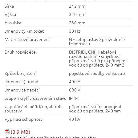
Šířka
242 mm
Výška
320 mm
Hloubka
230 mm
Jmenovitý kmitočet
50 Hz
Materiálové provedení
N - celoplastové provedení z
termosetu
Druh rozváděče
DISTRIBUČNÍ - kabelová
rozvodná skříň - smyčková
přípojková skříň pro připojení
vodičů do průřezu 240 mm2
Způsob zajištění
pojistkové spodky velikosti 2
Jmenovitý proud
400 A
Jmenovité napětí
690 V
Stupeň krytí v uzavřeném stavu
IP 44
Uspořádání měřící/regulační
přípojková skříň - připojení
soustavy
vodičů do průřezu 240mm
Vypínací schopnost
40 kA
(3.9 MB)
Buďte první, kdo napíše příspěvek k této položce.