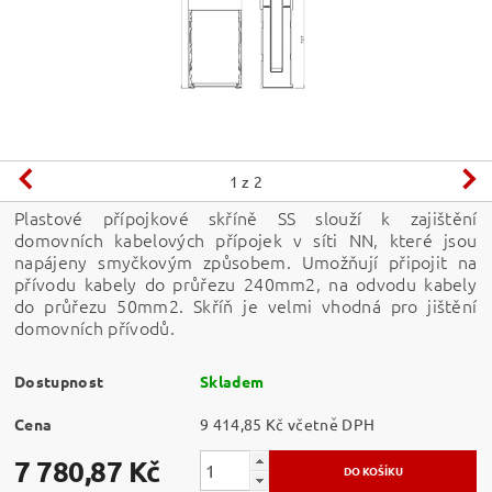
1
z 2
Plastové přípojkové skříně SS slouží k zajištění
domovních kabelových přípojek v síti NN, které jsou
napájeny smyčkovým způsobem. Umožňují připojit na
přívodu kabely do průřezu 240mm2, na odvodu kabely
do průřezu 50mm2. Skříň je velmi vhodná pro jištění
domovních přívodů.
Dostupnost
Skladem
Cena
9 414,85 Kč včetně DPH
7 780,87 Kč