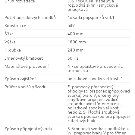
Druh rozváděče
DISTRIBUČNÍ - kabelová
rozvodná skříň - smyčková
přípojková
Počet pojistkových spodků
1x sada poj.spodků vel.1
Konstrukce
pilíř
Šířka
400 mm
Výška
1800 mm
Hloubka
240 mm
Jmenovitý kmitočet
50 Hz
Materiálové provedení
N - celoplastové provedení z
termosetu
Způsob zajištění
pojistkové spodky velikosti 1
Průřez vodičů přívodu
F- pomocný přechodový
připojovací praporec (připojovací
svorka) tvaru V, určený pro
smyčkové připojení vodičů
jednoduchým třmenem na
pojistkové spodky velikosti 1
nebo 2. S- Plochá šroubová
svorka s podložkou pro připojení
kabelových ok
Způsob připojení vývodu
S- šroubová svorka s podložkou.
W- praporec tvaru V pro třmen