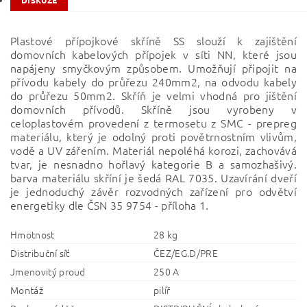
DISKUZE
Plastové přípojkové skříně SS slouží k zajištění
domovních kabelových přípojek v síti NN, které jsou
napájeny smyčkovým způsobem. Umožňují připojit na
přívodu kabely do průřezu 240mm2, na odvodu kabely
do průřezu 50mm2. Skříň je velmi vhodná pro jištění
domovních přívodů. Skříně jsou vyrobeny v
celoplastovém provedení z termosetu z SMC - prepreg
materiálu, který je odolný proti povětrnostním vlivům,
vodě a UV zářením. Materiál nepoléhá korozi, zachovává
tvar, je nesnadno hořlavý kategorie B a samozhašivý.
barva materiálu skříní je šedá RAL 7035. Uzavírání dveří
je jednoduchý závěr rozvodných zařízení pro odvětví
energetiky dle ČSN 35 9754 - příloha 1.
Hmotnost
28 kg
Distribuční síť
ČEZ/EG.D/PRE
Jmenovitý proud
250 A
Montáž
pilíř