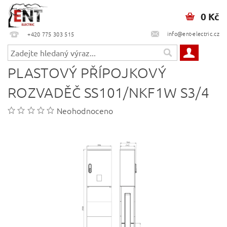
0 Kč
info@ent-electric.cz
+420 775 303 515
PLASTOVÝ PŘÍPOJKOVÝ
ROZVADĚČ SS101/NKF1W S3/4
Neohodnoceno