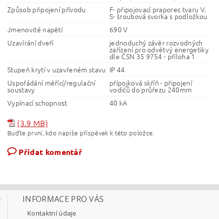
Způsob připojení přívodu
F- připojovací praporec tvaru V.
S- šroubová svorka s podložkou
Jmenovité napětí
690 V
Uzavírání dveří
jednoduchý závěr rozvodných
zařízení pro odvětvý energetiky
dle ČSN 35 9754 - příloha 1
Stupeň krytí v uzavřeném stavu
IP 44
Uspořádání měřící/regulační
přípojková skříň - připojení
soustavy
vodičů do průřezu 240mm
Vypínací schopnost
40 kA
(3.9 MB)
Buďte první, kdo napíše příspěvek k této položce.
Přidat komentář
INFORMACE PRO VÁS
Kontaktní údaje