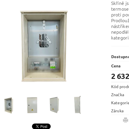
Skříně j
termoset
proti po
Prodlouž
nástřik
nepodléh
kategori
Dostupn
Cena
2 632
Kód prod
Značka
Kategori
Záruka