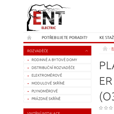
POTŘEBUJETE PORADIT?
KE STA
REKLAMACE A VRÁCENÍ
KONTAKT
R
ROZVADĚČE
RODINNÉ A BYTOVÉ DOMY
PL
DISTRIBUČNÍ ROZVADĚČE
ELEKTROMĚROVÉ
ER
MODULOVÉ SKŘÍNĚ
PLYNOMĚROVÉ
(O
PRÁZDNÉ SKŘÍNĚ
VNITŘNÍ INSTALACE