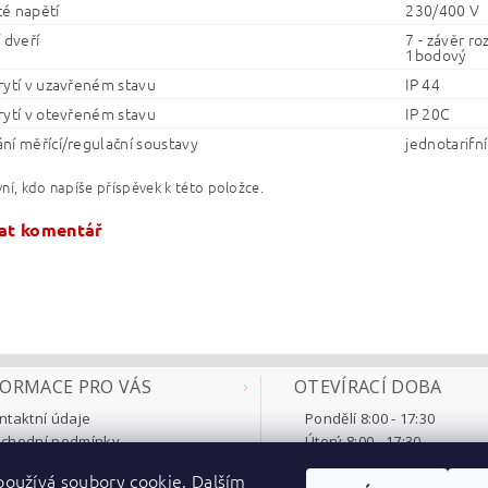
é napětí
230/400 V
 dveří
7 - závěr r
1bodový
rytí v uzavřeném stavu
IP 44
rytí v otevřeném stavu
IP 20C
ní měřící/regulační soustavy
jednotarifní
ní, kdo napíše příspěvek k této položce.
at komentář
FORMACE PRO VÁS
OTEVÍRACÍ DOBA
ntaktní údaje
Pondělí 8:00 - 17:30
chodní podmínky
Úterý 8:00 - 17:30
klamace a vrácení
Středa 8:00 - 17:30
oužívá soubory cookie. Dalším
třebujete poradit
Čtvrtek 8:00 - 17:30