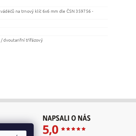
ozváděčů na trnový klíč 6x6 mm dle ČSN 359756 -
 / dvoutarifní třífázový