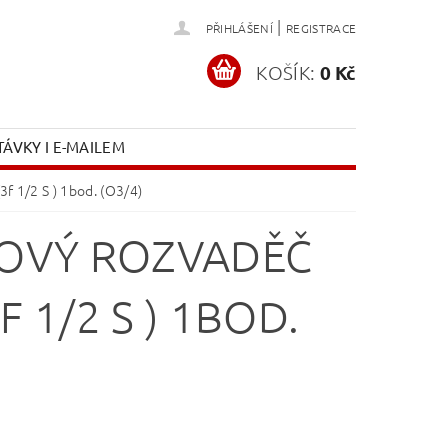
|
PŘIHLÁŠENÍ
REGISTRACE
KOŠÍK:
0 Kč
ÁVKY I E-MAILEM
 1/2 S ) 1bod. (O3/4)
OVÝ ROZVADĚČ
 1/2 S ) 1BOD.