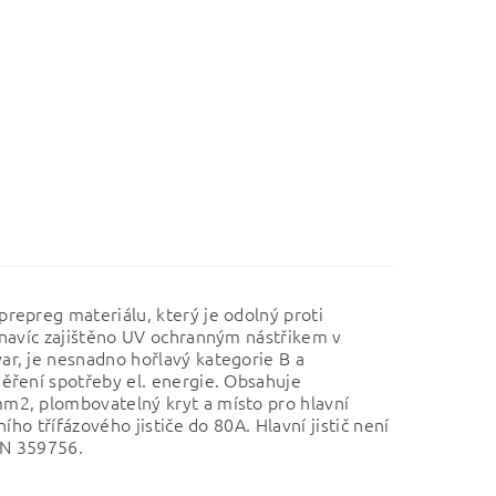
repreg materiálu, který je odolný proti
 navíc zajištěno UV ochranným nástřikem v
r, je nesnadno hořlavý kategorie B a
ěření spotřeby el. energie. Obsahuje
m2, plombovatelný kryt a místo pro hlavní
ního třífázového jističe do 80A.
Hlavní jistič není
SN 359756.