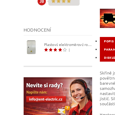
HODNOCENÍ
POPIS
Plastový elektroměrový rozvaděč ER 212 NVP7P 40A QM (3f 1/2 S) 1bod. (O3/4)
|
PARA
DISKU
Skříně 
povětrn
barevné
samozhá
nastavi
jistič.
součást
Hmotnos