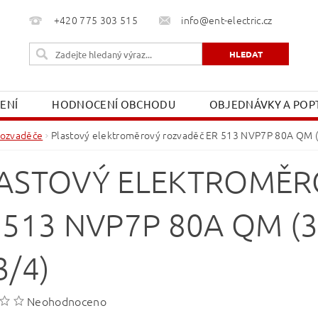
+420 775 303 515
info@ent-electric.cz
ŽENÍ
HODNOCENÍ OBCHODU
OBJEDNÁVKY A POPT
OBCHODNÍ PODMÍNKY
MOJE OBJEDNÁVKA
ozvaděče
Plastový elektroměrový rozvaděč ER 513 NVP7P 80A QM (3f
ASTOVÝ ELEKTROMĚR
 513 NVP7P 80A QM (3F
3/4)
Neohodnoceno