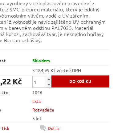
sou vyrobeny v celoplastovém provedení z
u z SMC-prepreg materiálu, který je odolný
větrnostním vlivům, vodě a UV zářením.
ení životnosti je navíc zajištěno UV ochranným
em v barevném odstínu RAL7035. Materiál
á korozi, zachovává tvar, je nesnadno hořlavý
e B a samozhášivý.
ost
Skladem
3 184,99 Kč včetně DPH
,22 Kč
uktu
1046
Esta
e
Rozvaděče
5 let
Tisk
Dotaz