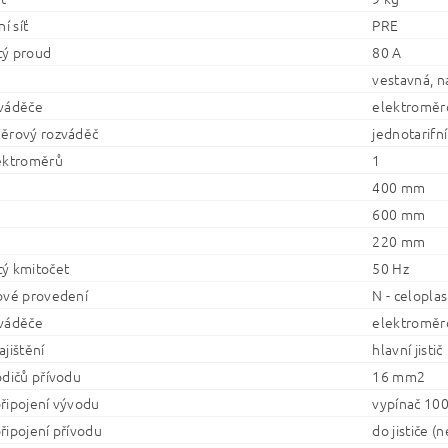
í síť
PRE
ý proud
80 A
vestavná, n
váděče
elektroměr
ěrový rozváděč
jednotarifní
ektroměrů
1
400 mm
600 mm
220 mm
ý kmitočet
50 Hz
ové provedení
N - celopla
váděče
elektroměr
jištění
hlavní jistič
odičů přívodu
16 mm2
řipojení vývodu
vypínač 10
řipojení přívodu
do jističe (