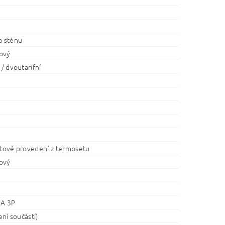
a stěnu
ový
 / dvoutarifní
stové provedení z termosetu
ový
0A 3P
není součástí)