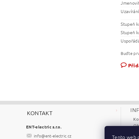
Jmenovit
Uzavírání
Stupeň k
Stupeň k
Uspořádá
Buďte prv
Přid
IN
KONTAKT
Ko
Ob
ENT-electric s.r.o.
Re
info
@
ent-electric.cz
Tento web p
Po