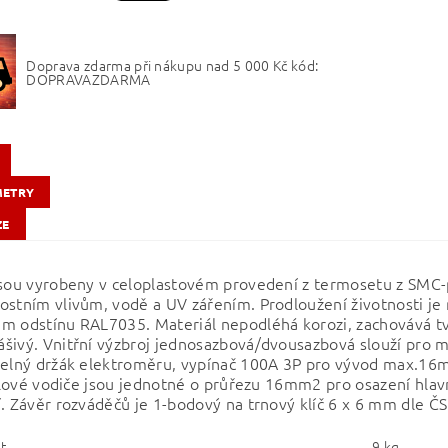
Doprava zdarma při nákupu nad 5 000 Kč kód:
DOPRAVAZDARMA
METRY
ZE
jsou vyrobeny v celoplastovém provedení z termosetu z SMC-p
ostním vlivům, vodě a UV zářením. Prodloužení životnosti je
m odstínu RAL7035. Materiál nepodléhá korozi, zachovává tva
šivý. Vnitřní výzbroj jednosazbová/dvousazbová slouží pro m
telný držák elektroměru, vypínač 100A 3P pro vývod max.16m
 Silové vodiče jsou jednotné o průřezu 16mm2 pro osazení hlav
í. Závěr rozváděčů je 1-bodový na trnový klíč 6 x 6 mm dle Č
t
9 kg