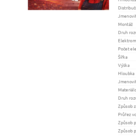
Distribučn
Jmenovit
Montáž
Druh roz
Elektrom
Počet el
Šířka
Výška
Hloubka
Jmenovit
Materiál
Druh roz
Způsob za
Průřez v
Způsob p
Způsob p