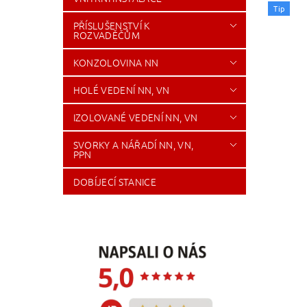
Tip
PŘÍSLUŠENSTVÍ K
ROZVADĚČŮM
KONZOLOVINA NN
HOLÉ VEDENÍ NN, VN
IZOLOVANÉ VEDENÍ NN, VN
SVORKY A NÁŘADÍ NN, VN,
PPN
DOBÍJECÍ STANICE