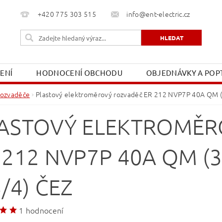
+420 775 303 515
info@ent-electric.cz
ŽENÍ
HODNOCENÍ OBCHODU
OBJEDNÁVKY A POPT
OBCHODNÍ PODMÍNKY
MOJE OBJEDNÁVKA
ozvaděče
Plastový elektroměrový rozvaděč ER 212 NVP7P 40A QM (3
ASTOVÝ ELEKTROMĚR
 212 NVP7P 40A QM (3
3/4) ČEZ
1 hodnocení