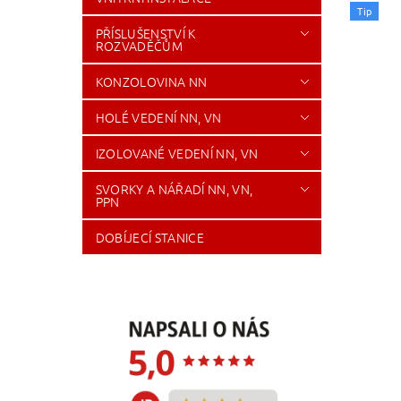
Tip
PŘÍSLUŠENSTVÍ K
ROZVADĚČŮM
KONZOLOVINA NN
HOLÉ VEDENÍ NN, VN
IZOLOVANÉ VEDENÍ NN, VN
SVORKY A NÁŘADÍ NN, VN,
PPN
DOBÍJECÍ STANICE