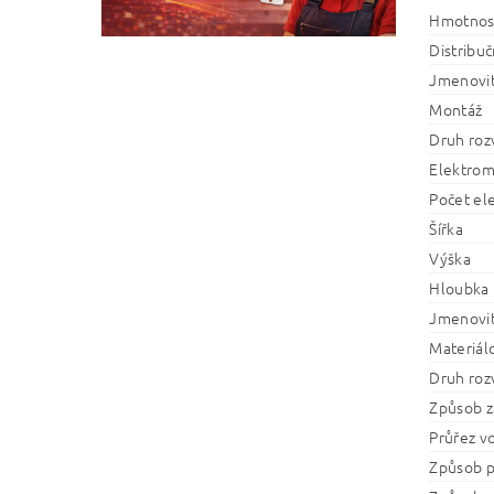
Hmotnos
Distribučn
Jmenovit
Montáž
Druh roz
Elektrom
Počet el
Šířka
Výška
Hloubka
Jmenovit
Materiál
Druh roz
Způsob za
Průřez v
Způsob p