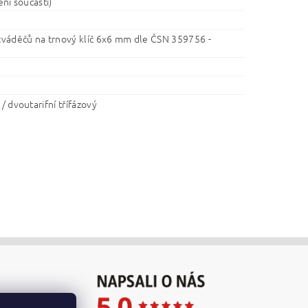
není součástí)
ozváděčů na trnový klíč 6x6 mm dle ČSN 359756 -
 / dvoutarifní třífázový