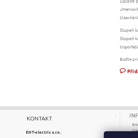
Způsob p
Jmenovit
Uzavírání
Stupeň k
Stupeň k
Uspořádá
Buďte prv
Přid
IN
KONTAKT
Ko
Ob
ENT-electric s.r.o.
Re