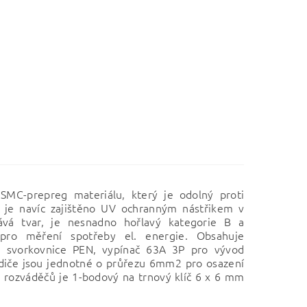
SMC-prepreg materiálu, který je odolný proti
i je navíc zajištěno UV ochranným nástřikem v
ává tvar, je nesnadno hořlavý kategorie B a
í pro měření spotřeby el. energie. Obsahuje
1, svorkovnice PEN, vypínač 63A 3P pro vývod
odiče jsou jednotné o průřezu 6mm2 pro osazení
věr rozváděčů je 1-bodový na trnový klíč 6 x 6 mm