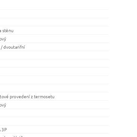
a stěnu
ový
 / dvoutarifní
stové provedení z termosetu
ový
A 3P