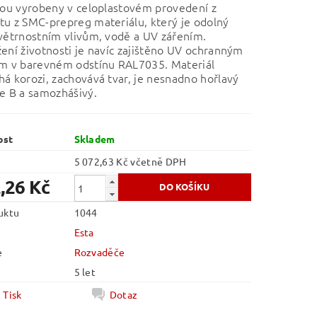
sou vyrobeny v celoplastovém provedení z
u z SMC-prepreg materiálu, který je odolný
větrnostním vlivům, vodě a UV zářením.
ení životnosti je navíc zajištěno UV ochranným
em v barevném odstínu RAL7035. Materiál
á korozi, zachovává tvar, je nesnadno hořlavý
ie B a samozhášivý.
ost
Skladem
5 072,63 Kč včetně DPH
,26 Kč
uktu
1044
Esta
e
Rozvaděče
5 let
Tisk
Dotaz