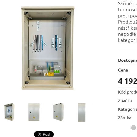
Skříně j
termoset
proti po
Prodlouž
nástřik
nepodléh
kategor
Dostupn
Cena
4 192
Kód prod
Značka
Kategori
Záruka