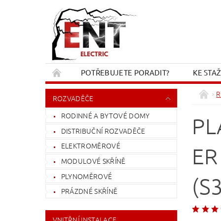
POTŘEBUJETE PORADIT?
KE STA
REKLAMACE A VRÁCENÍ
KONTAKT
R
ROZVADĚČE
RODINNÉ A BYTOVÉ DOMY
PL
DISTRIBUČNÍ ROZVADĚČE
ELEKTROMĚROVÉ
ER
MODULOVÉ SKŘÍNĚ
PLYNOMĚROVÉ
(S
PRÁZDNÉ SKŘÍNĚ
VNITŘNÍ INSTALACE