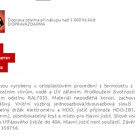
Doprava zdarma při nákupu nad 5 000 Kč kód:
DOPRAVAZDARMA
METRY
ZE
jsou vyrobeny v celoplastovém provedení z termosetu z 
ostním vlivům, vodě a UV zářením. Prodloužení životnost
ém odstínu RAL7035. Materiál nepodléhá korozi, zachov
ášivý. Vnitřní výzbroj jednosazbová/dvousazbová slouž
telný držák elektroměru a HDO, jistič přijímače HDO-2B
m2, plombovatelný kryt a místo pro hlavní jistič. Silové v
o třífázového jističe do 40A. Hlavní jistič není součástí. Zá
 359756.