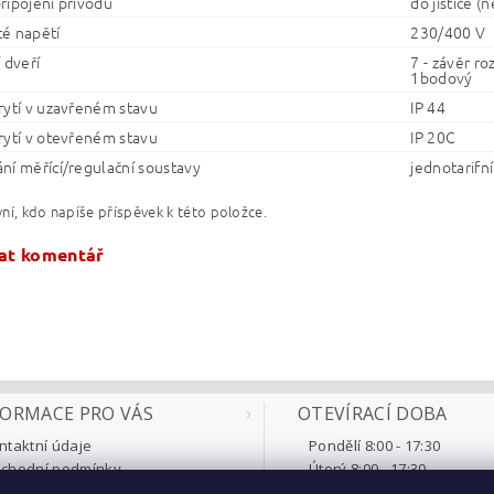
řipojení přívodu
do jističe (
é napětí
230/400 V
 dveří
7 - závěr r
1bodový
rytí v uzavřeném stavu
IP 44
rytí v otevřeném stavu
IP 20C
ní měřící/regulační soustavy
jednotarifní
ní, kdo napíše příspěvek k této položce.
at komentář
FORMACE PRO VÁS
OTEVÍRACÍ DOBA
ntaktní údaje
Pondělí 8:00 - 17:30
chodní podmínky
Úterý 8:00 - 17:30
klamace a vrácení
Středa 8:00 - 17:30