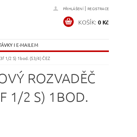
|
PŘIHLÁŠENÍ
REGISTRACE
KOŠÍK:
0 Kč
ÁVKY I E-MAILEM
f 1/2 S) 1bod. (S3/4) ČEZ
OVÝ ROZVADĚČ
F 1/2 S) 1BOD.