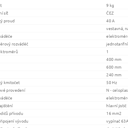
t
9 kg
í síť
ČEZ
ý proud
40 A
vestavná, n
váděče
elektroměr
ěrový rozváděč
jednotarifní
ektroměrů
1
400 mm
600 mm
240 mm
ý kmitočet
50 Hz
ové provedení
N - celopla
váděče
elektroměr
jištění
hlavní jistič
odičů přívodu
16 mm2
řipojení vývodu
vypínač 63