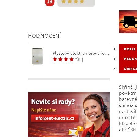
HODNOCENÍ
POPIS
Plastový elektroměrový rozvaděč ER 212 NVP7P 40A QM (3f 1/2 S) 1bod. (O3/4)
|
PARA
DISKU
Skříně 
povětrn
barevn
samozh
nastavi
max.16m
hlavníh
dle ČSN