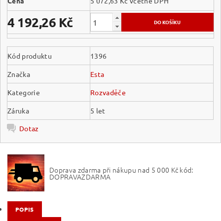
Cena
5 072,63 Kč včetně DPH
4 192,26 Kč
Kód produktu
1396
Značka
Esta
Kategorie
Rozvaděče
Záruka
5 let
Dotaz
Doprava zdarma při nákupu nad 5 000 Kč kód:
DOPRAVAZDARMA
POPIS