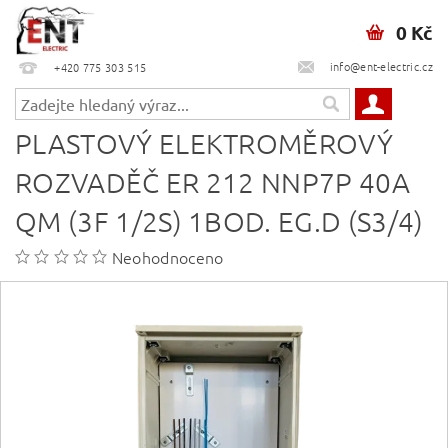
0 Kč
info@ent-electric.cz
+420 775 303 515
PLASTOVÝ ELEKTROMĚROVÝ
ROZVADĚČ ER 212 NNP7P 40A
QM (3F 1/2S) 1BOD. EG.D (S3/4)
Neohodnoceno