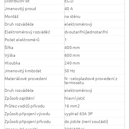
Distribuční síť
EG.D
Jmenovitý proud
40 A
Montáž
na stěnu
Druh rozváděče
elektroměrový
Elektroměrový rozváděč
dvoutarifní/jednotarifní
Počet elektroměrů
1
Šířka
400 mm
Výška
600 mm
Hloubka
240 mm
Jmenovitý kmitočet
50 Hz
Materiálové provedení
N - celoplastové provedení z
termosetu
Druh rozváděče
elektroměrový
Způsob zajištění
hlavní jistič
Průřez vodičů přívodu
16 mm2
Způsob připojení vývodu
vypínač 63A 3P
Způsob připojení přívodu
do jističe (není součástí)