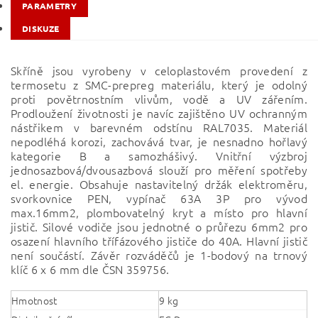
PARAMETRY
DISKUZE
Skříně jsou vyrobeny v celoplastovém provedení z
termosetu z SMC-prepreg materiálu, který je odolný
proti povětrnostním vlivům, vodě a UV zářením.
Prodloužení životnosti je navíc zajištěno UV ochranným
nástřikem v barevném odstínu RAL7035. Materiál
nepodléhá korozi, zachovává tvar, je nesnadno hořlavý
kategorie B a samozhášivý. Vnitřní výzbroj
jednosazbová/dvousazbová slouží pro měření spotřeby
el. energie. Obsahuje nastavitelný držák elektroměru,
svorkovnice PEN, vypínač 63A 3P pro vývod
max.16mm2, plombovatelný kryt a místo pro hlavní
jistič. Silové vodiče jsou jednotné o průřezu 6mm2 pro
osazení hlavního třífázového jističe do 40A. Hlavní jistič
není součástí. Závěr rozváděčů je 1-bodový na trnový
klíč 6 x 6 mm dle ČSN 359756.
Hmotnost
9 kg