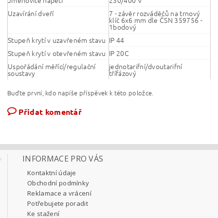
Jmenovité napětí
230/400 V
Uzavírání dveří
7 - závěr rozváděčů na trnový
klíč 6x6 mm dle ČSN 359756 -
1bodový
Stupeň krytí v uzavřeném stavu
IP 44
Stupeň krytí v otevřeném stavu
IP 20C
Uspořádání měřící/regulační
jednotarifní/dvoutarifní
soustavy
třífázový
Buďte první, kdo napíše příspěvek k této položce.
Přidat komentář
INFORMACE PRO VÁS
Kontaktní údaje
Obchodní podmínky
Reklamace a vrácení
Potřebujete poradit
Ke stažení