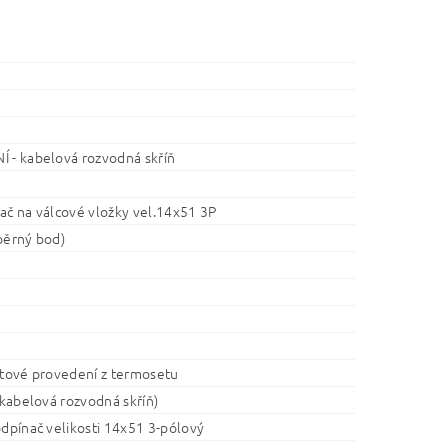
 - kabelová rozvodná skříň
ač na válcové vložky vel.14x51 3P
pěrný bod)
stové provedení z termosetu
 (kabelová rozvodná skříň)
odpínač velikosti 14x51 3-pólový