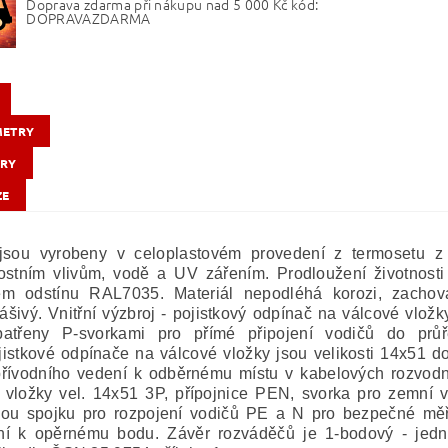
Doprava zdarma při nákupu nad 5 000 Kč kód:
DOPRAVAZDARMA
METRY
RY
ZE
jsou vyrobeny v celoplastovém provedení z termosetu z 
ostním vlivům, vodě a UV zářením. Prodloužení životnost
ém odstínu RAL7035. Materiál nepodléhá korozi, zachov
šivý. Vnitřní výzbroj - pojistkový odpínač na válcové vlož
patřeny P-svorkami pro přímé připojení vodičů do prů
istkové odpínače na válcové vložky jsou velikosti 14x51 do
 přívodního vedení k odběrnému místu v kabelových rozvodn
 vložky vel. 14x51 3P, přípojnice PEN, svorka pro zemní
nou spojku pro rozpojení vodičů PE a N pro bezpečné mě
í k opěrnému bodu. Závěr rozváděčů je 1-bodový - jedno