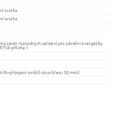
ní svorka
ní svorka
chý závěr rozvodných zařízení pro odvětví energetiky
9754-příloha 1
skříň-připojení vodičů do průřezu 50 mm2