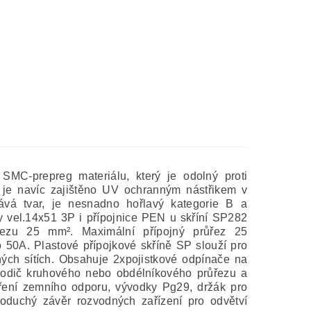
SMC-prepreg materiálu, který je odolný proti
i je navíc zajištěno UV ochranným nástřikem v
ává tvar, je nesnadno hořlavý kategorie B a
ky vel.14x51 3P i přípojnice PEN u skříní SP282
řezu 25 mm². Maximální přípojný průřez 25
 50A. Plastové přípojkové skříně SP slouží pro
ých sítích. Obsahuje 2xpojistkové odpínače na
 vodič kruhového nebo obdélníkového průřezu a
ření zemního odporu, vývodky Pg29, držák pro
duchý závěr rozvodných zařízení pro odvětví