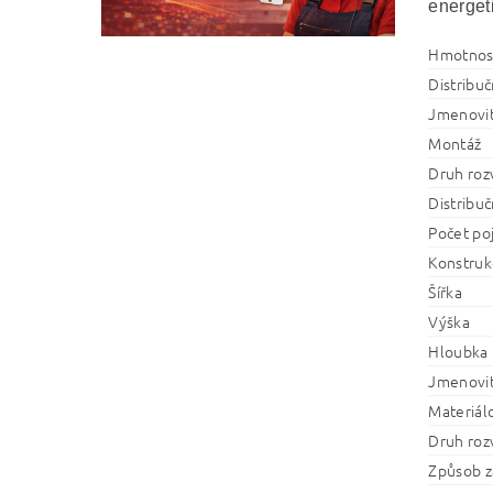
energet
Hmotnos
Distribučn
Jmenovit
Montáž
Druh roz
Distribučn
Počet po
Konstruk
Šířka
Výška
Hloubka
Jmenovit
Materiál
Druh roz
Způsob za