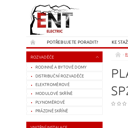
POTŘEBUJETE PORADIT?
KE STA
REKLAMACE A VRÁCENÍ
KONTAKT
R
ROZVADĚČE
RODINNÉ A BYTOVÉ DOMY
PL
DISTRIBUČNÍ ROZVADĚČE
ELEKTROMĚROVÉ
SP
MODULOVÉ SKŘÍNĚ
PLYNOMĚROVÉ
PRÁZDNÉ SKŘÍNĚ
VNITŘNÍ INSTALACE