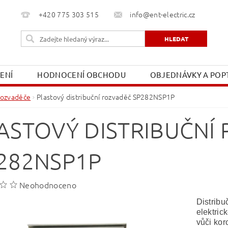
+420 775 303 515
info@ent-electric.cz
ŽENÍ
HODNOCENÍ OBCHODU
OBJEDNÁVKY A POPT
OBCHODNÍ PODMÍNKY
MOJE OBJEDNÁVKA
ozvaděče
Plastový distribuční rozvaděč SP282NSP1P
ASTOVÝ DISTRIBUČNÍ
282NSP1P
Neohodnoceno
Distrib
elektric
vůči kor