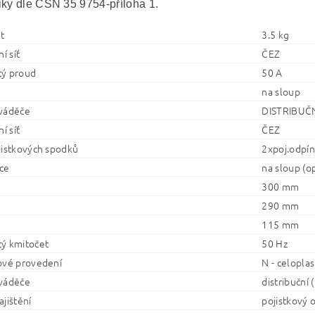
iky dle ČSN 35 9754-příloha 1.
t
3.5 kg
í síť
ČEZ
ý proud
50 A
na sloup
váděče
DISTRIBUČNÍ
í síť
ČEZ
jistkových spodků
2xpoj.odpín
ce
na sloup (o
300 mm
290 mm
115 mm
ý kmitočet
50 Hz
ové provedení
N - celopla
váděče
distribuční
jištění
pojistkový 