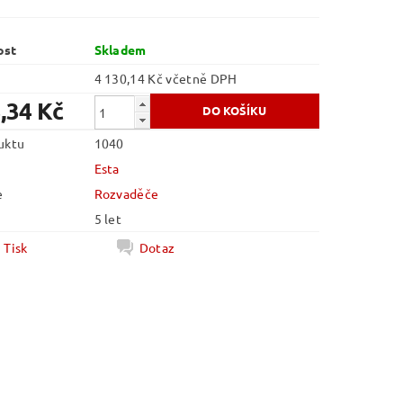
ost
Skladem
4 130,14 Kč včetně DPH
,34 Kč
uktu
1040
Esta
e
Rozvaděče
5 let
Tisk
Dotaz