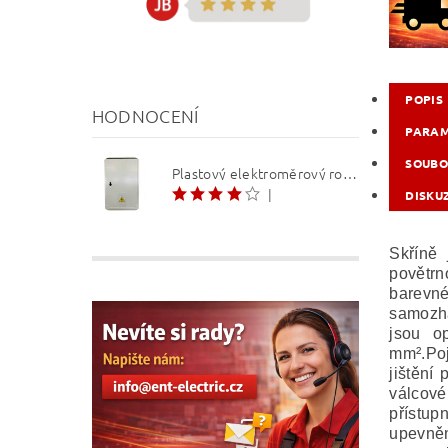
POPIS
HODNOCENÍ
PARA
SOUBO
Plastový elektroměrový rozvaděč ER 212 NVP7P 40A QM (3f 1/2 S) 1bod. (O3/4)
|
DISKU
Skříně 
povětrn
barevn
samozhá
jsou o
mm².Poj
jištění
válcové
přístup
upevněn