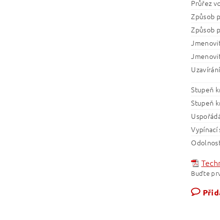
Průřez v
Způsob p
Způsob p
Jmenovit
Jmenovit
Uzavírání
Stupeň k
Stupeň k
Uspořádá
Vypínací
Odolnost
Techn
Buďte prv
Přid