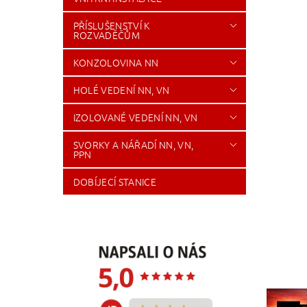
PŘÍSLUŠENSTVÍ K
ROZVADĚČŮM
KONZOLOVINA NN
HOLÉ VEDENÍ NN, VN
IZOLOVANÉ VEDENÍ NN, VN
SVORKY A NÁŘADÍ NN, VN,
PPN
DOBÍJECÍ STANICE