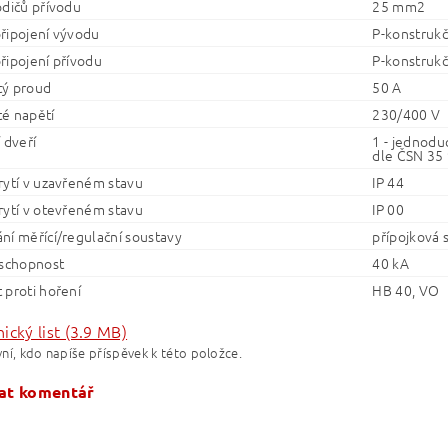
odičů přívodu
25 mm2
řipojení vývodu
P-konstrukč
řipojení přívodu
P-konstrukč
ý proud
50 A
é napětí
230/400 V
 dveří
1 - jednodu
dle ČSN 35 
rytí v uzavřeném stavu
IP 44
rytí v otevřeném stavu
IP 00
ní měřící/regulační soustavy
přípojková 
 schopnost
40 kA
 proti hoření
HB 40, VO
ický list (3.9 MB)
ní, kdo napíše příspěvek k této položce.
at komentář