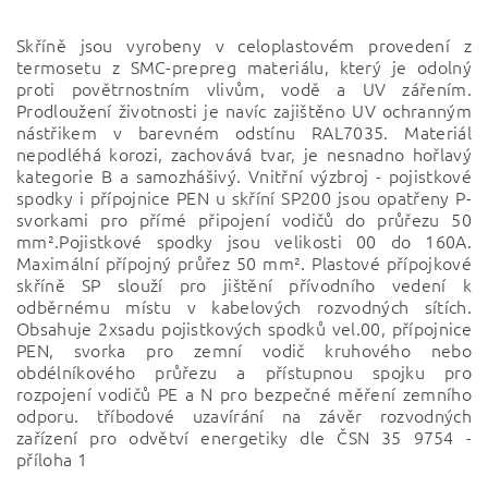
Skříně jsou vyrobeny v celoplastovém provedení z
termosetu z SMC-prepreg materiálu, který je odolný
proti povětrnostním vlivům, vodě a UV zářením.
Prodloužení životnosti je navíc zajištěno UV ochranným
nástřikem v barevném odstínu RAL7035. Materiál
nepodléhá korozi, zachovává tvar, je nesnadno hořlavý
kategorie B a samozhášivý. Vnitřní výzbroj - pojistkové
spodky i přípojnice PEN u skříní SP200 jsou opatřeny P-
svorkami pro přímé připojení vodičů do průřezu 50
mm².Pojistkové spodky jsou velikosti 00 do 160A.
Maximální přípojný průřez 50 mm². Plastové přípojkové
skříně SP slouží pro jištění přívodního vedení k
odběrnému místu v kabelových rozvodných sítích.
Obsahuje 2xsadu pojistkových spodků vel.00, přípojnice
PEN, svorka pro zemní vodič kruhového nebo
obdélníkového průřezu a přístupnou spojku pro
rozpojení vodičů PE a N pro bezpečné měření zemního
odporu. tříbodové uzavírání na závěr rozvodných
zařízení pro odvětví energetiky dle ČSN 35 9754 -
příloha 1