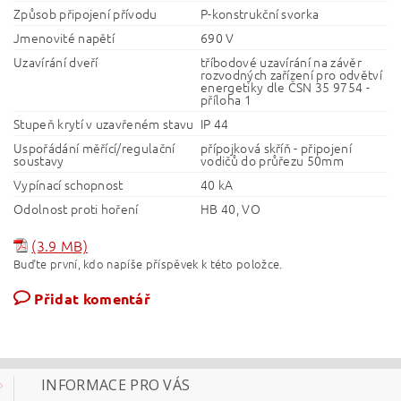
Způsob připojení přívodu
P-konstrukční svorka
Jmenovité napětí
690 V
Uzavírání dveří
tříbodové uzavírání na závěr
rozvodných zařízení pro odvětví
energetiky dle ČSN 35 9754 -
příloha 1
Stupeň krytí v uzavřeném stavu
IP 44
Uspořádání měřící/regulační
přípojková skříň - připojení
soustavy
vodičů do průřezu 50mm
Vypínací schopnost
40 kA
Odolnost proti hoření
HB 40, VO
(3.9 MB)
Buďte první, kdo napíše příspěvek k této položce.
Přidat komentář
INFORMACE PRO VÁS