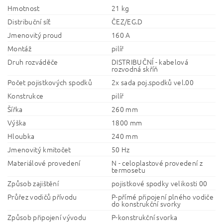
Hmotnost
21 kg
Distribuční síť
ČEZ/EG.D
Jmenovitý proud
160 A
Montáž
pilíř
Druh rozváděče
DISTRIBUČNÍ - kabelová
rozvodná skříň
Počet pojistkových spodků
2x sada poj.spodků vel.00
Konstrukce
pilíř
Šířka
260 mm
Výška
1800 mm
Hloubka
240 mm
Jmenovitý kmitočet
50 Hz
Materiálové provedení
N - celoplastové provedení z
termosetu
Způsob zajištění
pojistkové spodky velikosti 00
Průřez vodičů přívodu
P-přímé připojení plného vodiče
do konstrukční svorky
Způsob připojení vývodu
P-konstrukční svorka