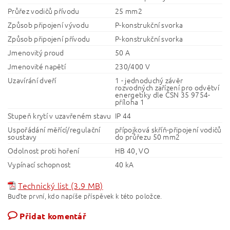
Průřez vodičů přívodu
25 mm2
Způsob připojení vývodu
P-konstrukční svorka
Způsob připojení přívodu
P-konstrukční svorka
Jmenovitý proud
50 A
Jmenovité napětí
230/400 V
Uzavírání dveří
1 - jednoduchý závěr
rozvodných zařízení pro odvětví
energetiky dle ČSN 35 9754-
příloha 1
Stupeň krytí v uzavřeném stavu
IP 44
Uspořádání měřící/regulační
přípojková skříň-připojení vodičů
soustavy
do průřezu 50 mm2
Odolnost proti hoření
HB 40, VO
Vypínací schopnost
40 kA
Technický list (3.9 MB)
Buďte první, kdo napíše příspěvek k této položce.
Přidat komentář