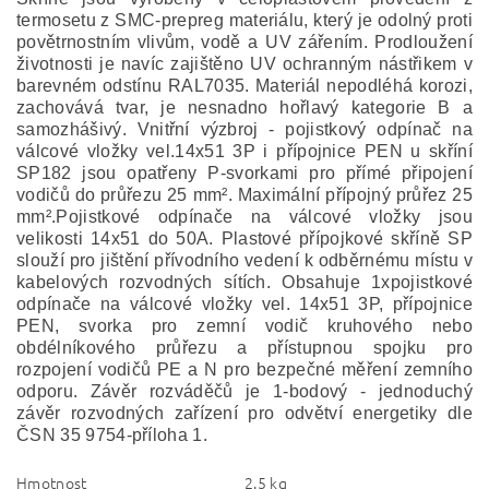
termosetu z SMC-prepreg materiálu, který je odolný proti
povětrnostním vlivům, vodě a UV zářením. Prodloužení
životnosti je navíc zajištěno UV ochranným nástřikem v
barevném odstínu RAL7035. Materiál nepodléhá korozi,
zachovává tvar, je nesnadno hořlavý kategorie B a
samozhášivý. Vnitřní výzbroj - pojistkový odpínač na
válcové vložky vel.14x51 3P i přípojnice PEN u skříní
SP182 jsou opatřeny P-svorkami pro přímé připojení
vodičů do průřezu 25 mm². Maximální přípojný průřez 25
mm².Pojistkové odpínače na válcové vložky jsou
velikosti 14x51 do 50A. Plastové přípojkové skříně SP
slouží pro jištění přívodního vedení k odběrnému místu v
kabelových rozvodných sítích. Obsahuje 1xpojistkové
odpínače na válcové vložky vel. 14x51 3P, přípojnice
PEN, svorka pro zemní vodič kruhového nebo
obdélníkového průřezu a přístupnou spojku pro
rozpojení vodičů PE a N pro bezpečné měření zemního
odporu. Závěr rozváděčů je 1-bodový - jednoduchý
závěr rozvodných zařízení pro odvětví energetiky dle
ČSN 35 9754-příloha 1.
Hmotnost
2.5 kg