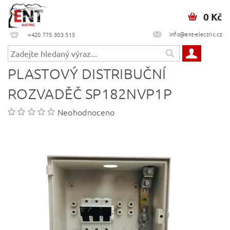
0 Kč
info@ent-electric.cz
+420 775 303 515
PLASTOVÝ DISTRIBUČNÍ
ROZVADĚČ SP182NVP1P
Neohodnoceno