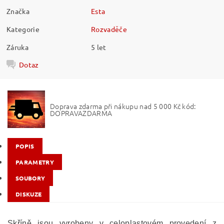
Značka
Esta
Kategorie
Rozvaděče
Záruka
5 let
Dotaz
Doprava zdarma při nákupu nad 5 000 Kč kód:
DOPRAVAZDARMA
POPIS
PARAMETRY
SOUBORY
DISKUZE
Skříně jsou vyrobeny v celoplastovém provedení z