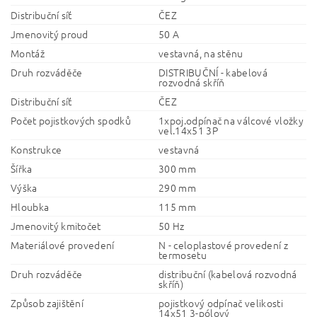
Distribuční síť
ČEZ
Jmenovitý proud
50 A
Montáž
vestavná, na stěnu
Druh rozváděče
DISTRIBUČNÍ - kabelová
rozvodná skříň
Distribuční síť
ČEZ
Počet pojistkových spodků
1xpoj.odpínač na válcové vložky
vel.14x51 3P
Konstrukce
vestavná
Šířka
300 mm
Výška
290 mm
Hloubka
115 mm
Jmenovitý kmitočet
50 Hz
Materiálové provedení
N - celoplastové provedení z
termosetu
Druh rozváděče
distribuční (kabelová rozvodná
skříň)
Způsob zajištění
pojistkový odpínač velikosti
14x51 3-pólový