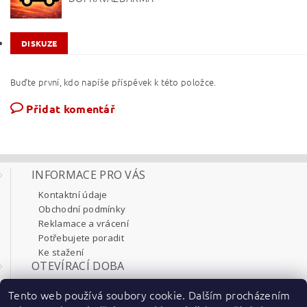
DISKUZE
Buďte první, kdo napíše příspěvek k této položce.
Přidat komentář
INFORMACE PRO VÁS
Kontaktní údaje
Obchodní podmínky
Reklamace a vrácení
Potřebujete poradit
Ke stažení
OTEVÍRACÍ DOBA
Pondělí 8:00 - 17:30
Tento web používá soubory cookie. Dalším procházením
Úterý 8:00 - 17:30