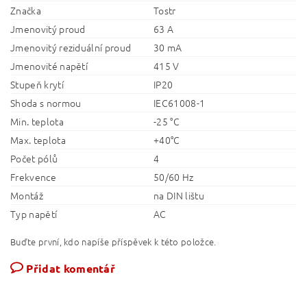
Značka
Tostr
Jmenovitý proud
63 A
Jmenovitý reziduální proud
30 mA
Jmenovité napětí
415 V
Stupeň krytí
IP20
Shoda s normou
IEC61008-1
Min. teplota
-25 °C
Max. teplota
+40°C
Počet pólů
4
Frekvence
50/60 Hz
Montáž
na DIN lištu
Typ napětí
AC
Buďte první, kdo napíše příspěvek k této položce.
Přidat komentář