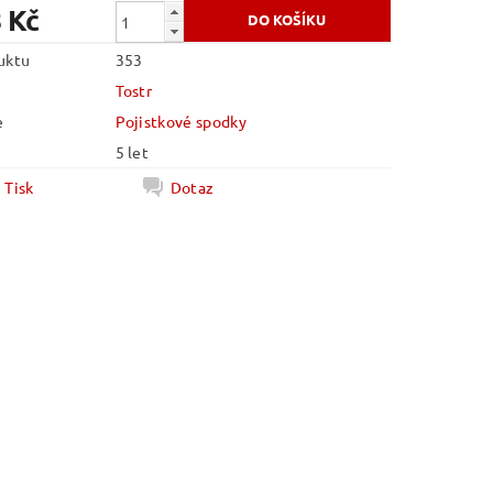
 Kč
uktu
353
Tostr
e
Pojistkové spodky
5 let
Tisk
Dotaz