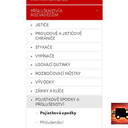
PŘÍSLUŠENSTVÍ K
ROZVADĚČŮM
JISTIČE
PROUDOVÉ A JISTIČOVÉ
CHRÁNIČE
STYKAČE
VYPÍNAČE
LISOVACÍ DUTINKY
ROZBOČOVACÍ MŮSTKY
VÝVODKY
ZÁMKY A KLÍČE
POJISTKOVÉ SPODKY A
PŘÍSLUŠENSTVÍ
Pojistkové spodky
Příslušenství