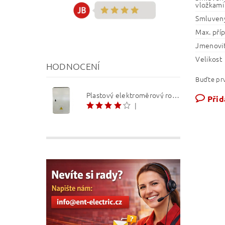
vložkami 
Smluvený
Max. pří
Jmenovit
Velikost
HODNOCENÍ
Buďte prv
Plastový elektroměrový rozvaděč ER 212 NVP7P 40A QM (3f 1/2 S) 1bod. (O3/4)
Přid
|