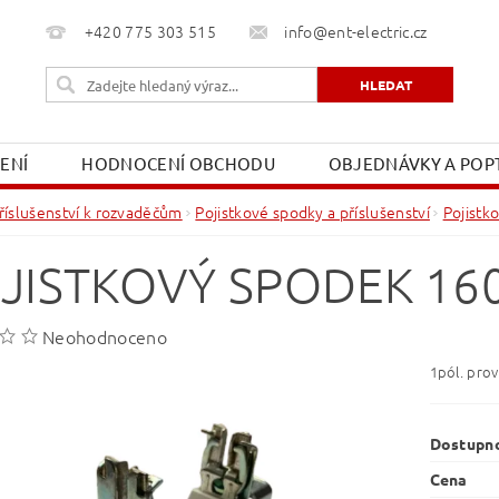
+420 775 303 515
info@ent-electric.cz
ŽENÍ
HODNOCENÍ OBCHODU
OBJEDNÁVKY A POPT
OBCHODNÍ PODMÍNKY
MOJE OBJEDNÁVKA
říslušenství k rozvaděčům
Pojistkové spodky a příslušenství
Pojistk
JISTKOVÝ SPODEK 160
Neohodnoceno
1pól. prov
Dostupn
Cena