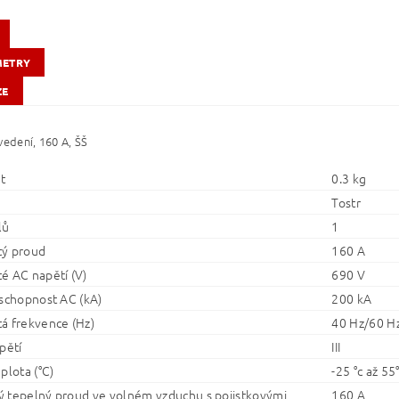
METRY
ZE
vedení, 160 A, ŠŠ
t
0.3 kg
Tostr
lů
1
ý proud
160 A
é AC napětí (V)
690 V
 schopnost AC (kA)
200 kA
á frekvence (Hz)
40 Hz/60 H
pětí
III
plota (°C)
-25 °c až 55
 tepelný proud ve volném vzduchu s pojistkovými
160 A