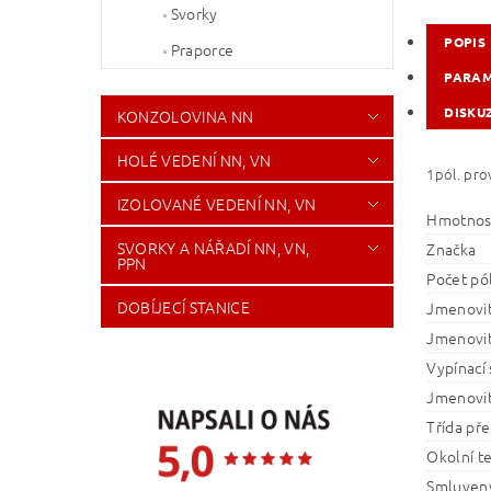
Svorky
POPIS
Praporce
PARA
DISKU
KONZOLOVINA NN
HOLÉ VEDENÍ NN, VN
1pól. pro
IZOLOVANÉ VEDENÍ NN, VN
Hmotnos
SVORKY A NÁŘADÍ NN, VN,
Značka
PPN
Počet pó
DOBÍJECÍ STANICE
Jmenovit
Jmenovit
Vypínací
Jmenovit
Třída pře
Okolní te
Smluvený