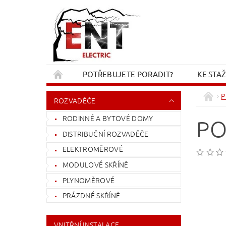
POTŘEBUJETE PORADIT?
KE STA
REKLAMACE A VRÁCENÍ
KONTAKT
P
ROZVADĚČE
RODINNÉ A BYTOVÉ DOMY
PO
DISTRIBUČNÍ ROZVADĚČE
ELEKTROMĚROVÉ
MODULOVÉ SKŘÍNĚ
PLYNOMĚROVÉ
PRÁZDNÉ SKŘÍNĚ
VNITŘNÍ INSTALACE