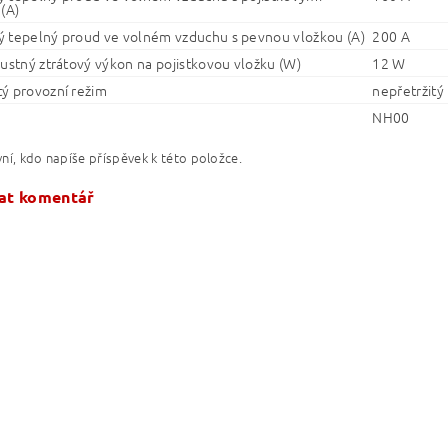
(A)
 tepelný proud ve volném vzduchu s pevnou vložkou (A)
200 A
pustný ztrátový výkon na pojistkovou vložku (W)
12 W
ý provozní režim
nepřetržitý
NH00
ní, kdo napíše příspěvek k této položce.
at komentář