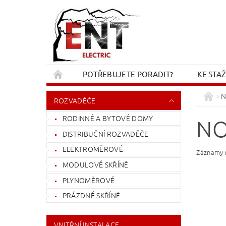
POTŘEBUJETE PORADIT?
KE STA
REKLAMACE A VRÁCENÍ
KONTAKT
N
ROZVADĚČE
RODINNÉ A BYTOVÉ DOMY
NO
DISTRIBUČNÍ ROZVADĚČE
ELEKTROMĚROVÉ
Záznamy n
MODULOVÉ SKŘÍNĚ
PLYNOMĚROVÉ
PRÁZDNÉ SKŘÍNĚ
VNITŘNÍ INSTALACE