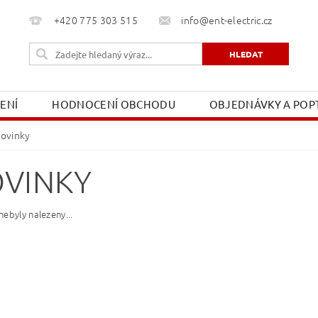
+420 775 303 515
info@ent-electric.cz
ŽENÍ
HODNOCENÍ OBCHODU
OBJEDNÁVKY A POPT
OBCHODNÍ PODMÍNKY
MOJE OBJEDNÁVKA
ovinky
VINKY
ebyly nalezeny...