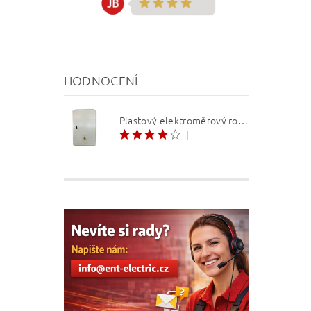
HODNOCENÍ
Plastový elektroměrový rozvaděč ER 212 NVP7P 40A QM (3f 1/2 S) 1bod. (O3/4)
|