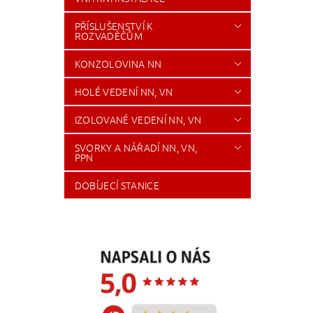
PŘÍSLUŠENSTVÍ K
ROZVADĚČŮM
KONZOLOVINA NN
HOLÉ VEDENÍ NN, VN
IZOLOVANÉ VEDENÍ NN, VN
SVORKY A NÁŘADÍ NN, VN,
PPN
DOBÍJECÍ STANICE