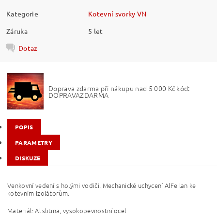
Kategorie
Kotevní svorky VN
Záruka
5 let
Dotaz
Doprava zdarma při nákupu nad 5 000 Kč kód:
DOPRAVAZDARMA
POPIS
PARAMETRY
DISKUZE
Venkovní vedení s holými vodiči. Mechanické uchycení AlFe lan ke
kotevním izolátorům.
Materiál: Al slitina, vysokopevnostní ocel