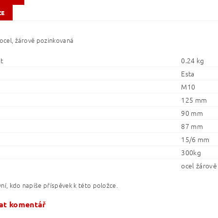
ZE
 ocel, žárově pozinkovaná
t
0.24 kg
Esta
M10
125 mm
90 mm
87 mm
15/6 mm
300kg
ocel žárově
ní, kdo napíše příspěvek k této položce.
at komentář