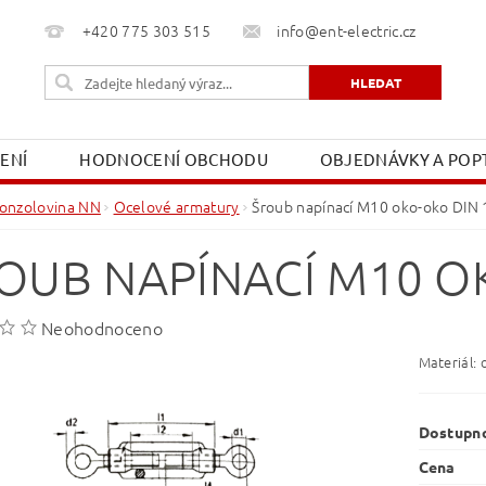
+420 775 303 515
info@ent-electric.cz
ŽENÍ
HODNOCENÍ OBCHODU
OBJEDNÁVKY A POPT
OBCHODNÍ PODMÍNKY
MOJE OBJEDNÁVKA
onzolovina NN
Ocelové armatury
Šroub napínací M10 oko-oko DIN
OUB NAPÍNACÍ M10 O
Neohodnoceno
Materiál: 
Dostupn
Cena