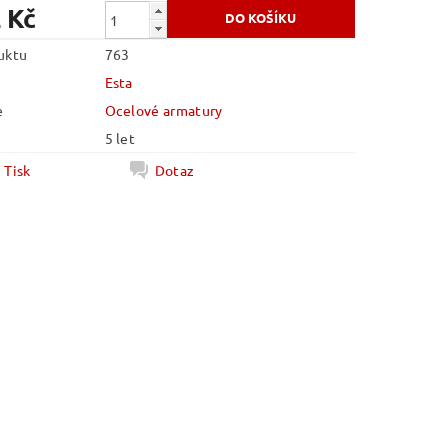
 Kč
uktu
763
Esta
e
Ocelové armatury
5 let
Tisk
Dotaz