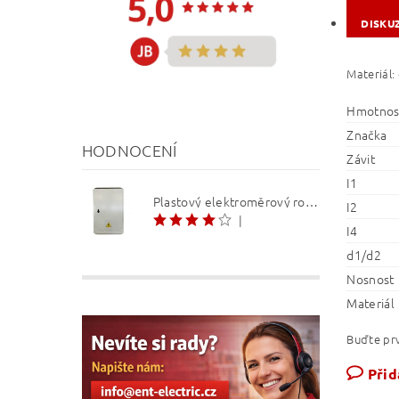
DISKU
Materiál:
Hmotnos
Značka
HODNOCENÍ
Závit
I1
Plastový elektroměrový rozvaděč ER 212 NVP7P 40A QM (3f 1/2 S) 1bod. (O3/4)
I2
|
I4
d1/d2
Nosnost
Materiál
Buďte prv
Přid