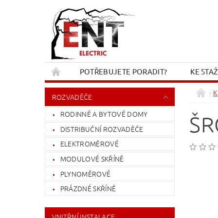
POTŘEBUJETE PORADIT?
KE STA
REKLAMACE A VRÁCENÍ
KONTAKT
K
ROZVADĚČE
RODINNÉ A BYTOVÉ DOMY
ŠR
DISTRIBUČNÍ ROZVADĚČE
ELEKTROMĚROVÉ
MODULOVÉ SKŘÍNĚ
PLYNOMĚROVÉ
PRÁZDNÉ SKŘÍNĚ
VNITŘNÍ INSTALACE