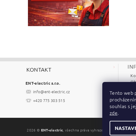
IN
KONTAKT
Ko
Ob
ENT-electric s.r.o.
Re
info
@
ent-electric.cz
Tento web p
Po
procházení
+420 775 303 515
Ke
souhlas s je
zde
.
NASTAV
2026 ©
ENT-electric
, všechna práva vyhrazena