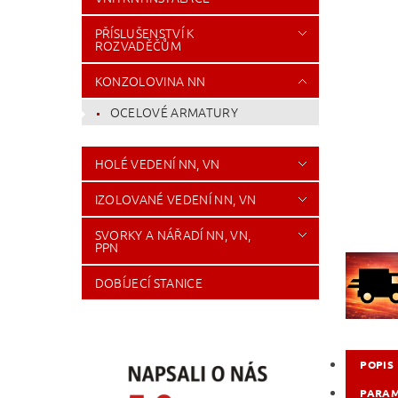
PŘÍSLUŠENSTVÍ K
ROZVADĚČŮM
KONZOLOVINA NN
OCELOVÉ ARMATURY
HOLÉ VEDENÍ NN, VN
IZOLOVANÉ VEDENÍ NN, VN
SVORKY A NÁŘADÍ NN, VN,
PPN
DOBÍJECÍ STANICE
POPIS
PARA