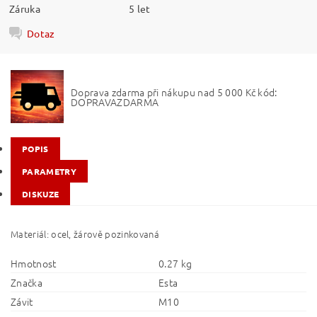
Záruka
5 let
Dotaz
Doprava zdarma při nákupu nad 5 000 Kč kód:
DOPRAVAZDARMA
POPIS
PARAMETRY
DISKUZE
Materiál: ocel, žárově pozinkovaná
Hmotnost
0.27 kg
Značka
Esta
Závit
M10