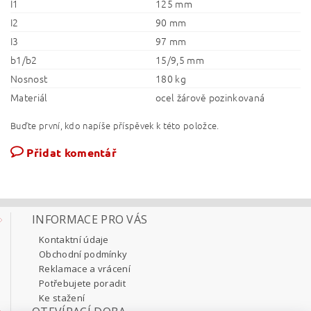
I1
125 mm
I2
90 mm
I3
97 mm
b1/b2
15/9,5 mm
Nosnost
180 kg
Materiál
ocel žárově pozinkovaná
Buďte první, kdo napíše příspěvek k této položce.
Přidat komentář
INFORMACE PRO VÁS
Kontaktní údaje
Obchodní podmínky
Reklamace a vrácení
Potřebujete poradit
Ke stažení