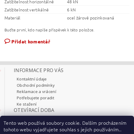
Zatížitelnost horizontálně
48 kN
Zatížitelnost vertikálně
6 kN
Materiál
ocel žárově pozinkovaná
Buďte první, kdo napíše příspěvek k této položce.
Přidat komentář
INFORMACE PRO VÁS
Kontaktní údaje
Obchodní podmínky
Reklamace a vrácení
Potřebujete poradit
Ke stažení
OTEVÍRACÍ DOBA
Pondělí 8:00 - 17:30
Tento web používá soubory cookie. Dalším procházením
Úterý 8:00 - 17:30
tohoto webu vyjadřujete souhlas s jejich používáním..
Středa 8:00 - 17:30