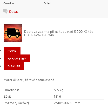
Záruka
5 let
Dotaz
Doprava zdarma při nákupu nad 5 000 Kč kód:
DOPRAVAZDARMA
POPIS
PARAMETRY
DISKUZE
Materiál: ocel, žárově pozinkovaná
Hmotnost
5.5 kg
Závit
M16
Rozměry (axbxc)
250x500x60 mm