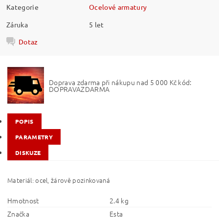
Kategorie
Ocelové armatury
Záruka
5 let
Dotaz
Doprava zdarma při nákupu nad 5 000 Kč kód:
DOPRAVAZDARMA
POPIS
PARAMETRY
DISKUZE
Materiál: ocel, žárově pozinkovaná
Hmotnost
2.4 kg
Značka
Esta