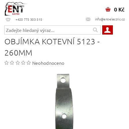
0 Kč
info@ent-electric.cz
+420 775 303 515
OBJÍMKA KOTEVNÍ 5123 -
260MM
Neohodnoceno