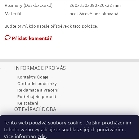
Rozměry (Dxaxbxcxexd)
260x330x380x20x22 mm
Materiál
ocel žárově pozinkovaná
Buďte první, kdo napíše příspěvek k této položce.
Přidat komentář
INFORMACE PRO VÁS
Kontaktní údaje
Obchodní podmínky
Reklamace a vrácení
Potřebujete poradit
Ke stažení
OTEVÍRACÍ DOBA
Pondělí 8:00 - 17:30
Tento web používá soubory cookie. Dalším procházením
Úterý 8:00 - 17:30
tohoto webu vyjadřujete souhlas s jejich používáním..
Středa 8:00 - 17:30
Více informací
zde
.
Čtvrtek 8:00 - 17:30