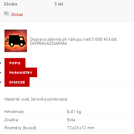
Záruka
5 let
Dotaz
Doprava zdarma při nákupu nad 5 000 Kč kód:
DOPRAVAZDARMA
POPIS
PARAMETRY
DISKUZE
Materiál: ocel, žárově pozinkovaná
Hmotnost
0.41 kg
Značka
Esta
Rozměry (bxcxd)
72x25x12 mm