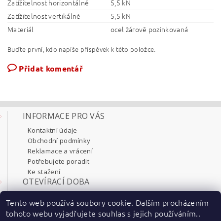
Zatížitelnost horizontálně
5,5 kN
Zatížitelnost vertikálně
5,5 kN
Materiál
ocel žárově pozinkovaná
Buďte první, kdo napíše příspěvek k této položce.
Přidat komentář
INFORMACE PRO VÁS
Kontaktní údaje
Obchodní podmínky
Reklamace a vrácení
Potřebujete poradit
Ke stažení
OTEVÍRACÍ DOBA
Pondělí 8:00 - 17:30
Tento web používá soubory cookie. Dalším procházením
Úterý 8:00 - 17:30
tohoto webu vyjadřujete souhlas s jejich používáním..
Středa 8:00 - 17:30