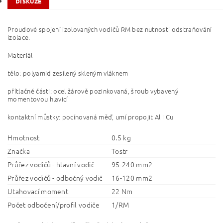
DISKUZE
Proudové spojení izolovaných vodičů RM bez nutnosti odstraňování
izolace.
Materiál
tělo: polyamid zesílený skleným vláknem
přítlačné části: ocel žárově pozinkovaná, šroub vybavený
momentovou hlavicí
kontaktní můstky: pocínovaná měď, umí propojit Al i Cu
Hmotnost
0.5 kg
Značka
Tostr
Průřez vodičů - hlavní vodič
95-240 mm2
Průřez vodičů - odbočný vodič
16-120 mm2
Utahovací moment
22 Nm
Počet odbočení/profil vodiče
1/RM