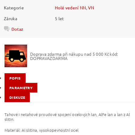
Kategorie
Holé vedení NN, VN
Záruka
5 let
Dotaz
Doprava zdarma při nákupu nad 5 000 Kč kód:
DOPRAVAZDARMA
POPIS
PARAMETRY
DISKUZE
Tahové i netahové proudové spojení ocelových lan, AlFe lan a lan z Al
slitin.
Materiál: Al slitina, vysokopevnostní ocel