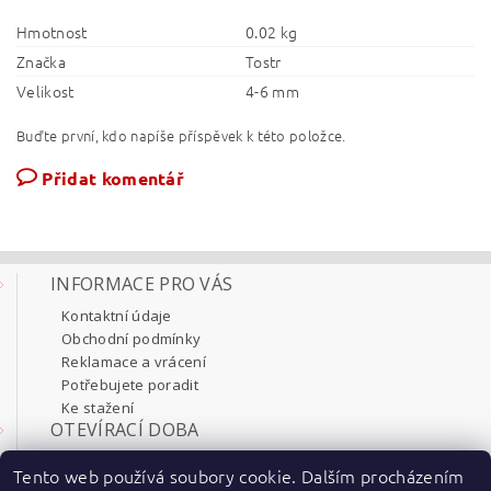
Hmotnost
0.02 kg
Značka
Tostr
Velikost
4-6 mm
Buďte první, kdo napíše příspěvek k této položce.
Přidat komentář
INFORMACE PRO VÁS
Kontaktní údaje
Obchodní podmínky
Reklamace a vrácení
Potřebujete poradit
Ke stažení
OTEVÍRACÍ DOBA
Pondělí 8:00 - 17:30
Tento web používá soubory cookie. Dalším procházením
Úterý 8:00 - 17:30